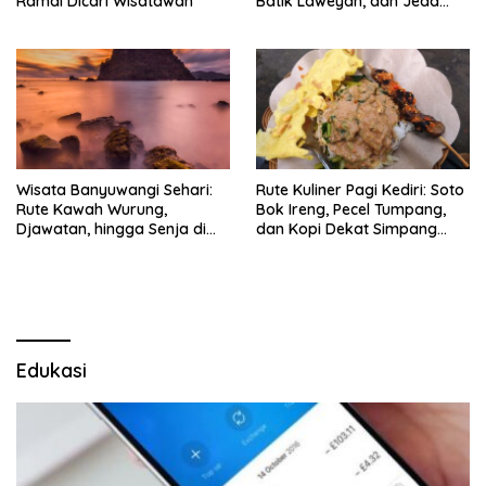
Ramai Dicari Wisatawan
Batik Laweyan, dan Jeda
Timlo-Selat Solo
Wisata Banyuwangi Sehari:
Rute Kuliner Pagi Kediri: Soto
Rute Kawah Wurung,
Bok Ireng, Pecel Tumpang,
Djawatan, hingga Senja di
dan Kopi Dekat Simpang
Pulau Merah
Lima Gumul
Edukasi