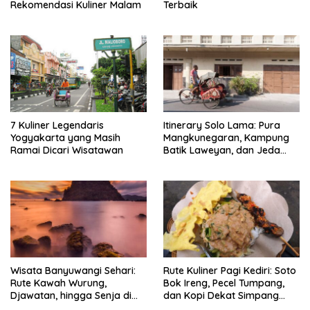
Rekomendasi Kuliner Malam
Terbaik
7 Kuliner Legendaris
Itinerary Solo Lama: Pura
Yogyakarta yang Masih
Mangkunegaran, Kampung
Ramai Dicari Wisatawan
Batik Laweyan, dan Jeda
Timlo-Selat Solo
Wisata Banyuwangi Sehari:
Rute Kuliner Pagi Kediri: Soto
Rute Kawah Wurung,
Bok Ireng, Pecel Tumpang,
Djawatan, hingga Senja di
dan Kopi Dekat Simpang
Pulau Merah
Lima Gumul