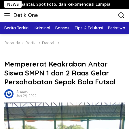
Langsung
i, Spot Foto, dan Rekomendasi Lumpia
NEWS
Panduan Wisata K
ke
Detik One
konten
Tajam
Ungkap
Berita Terkini
Kriminal
Bansos
Tips & Edukasi
Peristiwa
Fakta
Beranda
Berita
Daerah
Mempererat Keakraban Antar
Siswa SMPN 1 dan 2 Raas Gelar
Persahabatan Sepak Bola Futsal
Redaksi
Mei 28, 2022