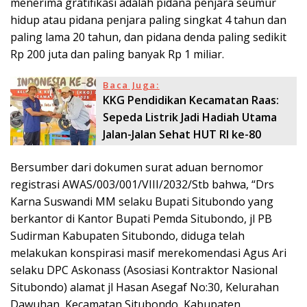
menerima gratifikasi adalah pidana penjara seumur
hidup atau pidana penjara paling singkat 4 tahun dan
paling lama 20 tahun, dan pidana denda paling sedikit
Rp 200 juta dan paling banyak Rp 1 miliar.
Baca Juga:
KKG Pendidikan Kecamatan Raas:
Sepeda Listrik Jadi Hadiah Utama
Jalan-Jalan Sehat HUT RI ke-80
Bersumber dari dokumen surat aduan bernomor
registrasi AWAS/003/001/VIII/2032/Stb bahwa, “Drs
Karna Suswandi MM selaku Bupati Situbondo yang
berkantor di Kantor Bupati Pemda Situbondo, jl PB
Sudirman Kabupaten Situbondo, diduga telah
melakukan konspirasi masif merekomendasi Agus Ari
selaku DPC Askonass (Asosiasi Kontraktor Nasional
Situbondo) alamat jl Hasan Asegaf No:30, Kelurahan
Dawuhan, Kecamatan Situbondo, Kabupaten