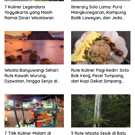
7 Kuliner Legendaris
Itinerary Solo Lama: Pura
Yogyakarta yang Masih
Mangkunegaran, Kampung
Ramai Dicari Wisatawan
Batik Laweyan, dan Jeda
Timlo-Selat Solo
Wisata Banyuwangi Sehari:
Rute Kuliner Pagi Kediri: Soto
Rute Kawah Wurung,
Bok Ireng, Pecel Tumpang,
Djawatan, hingga Senja di
dan Kopi Dekat Simpang
Pulau Merah
Lima Gumul
7 Titik Kuliner Malam di
5 Rute Wisata Sejuk di Batu