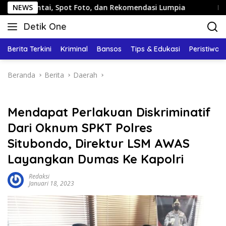
Langsung
 Spot Foto, dan Rekomendasi Lumpia
NEWS
Panduan Wisata Kel
ke
Detik One
konten
Tajam
Ungkap
Berita Terkini
Kriminal
Bansos
Tips & Edukasi
Peristiwa
Fakta
Beranda
Berita
Daerah
Mendapat Perlakuan Diskriminatif
Dari Oknum SPKT Polres
Situbondo, Direktur LSM AWAS
Layangkan Dumas Ke Kapolri
Redaksi
Januari 18, 2023