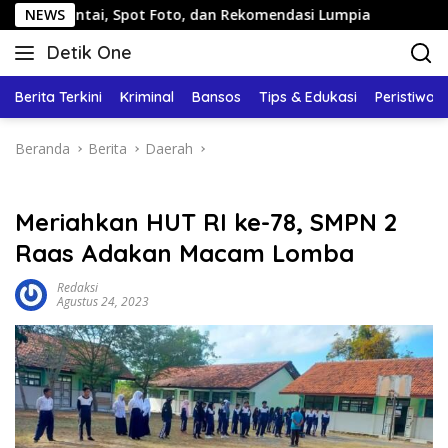
Langsung
, Spot Foto, dan Rekomendasi Lumpia
NEWS
Panduan Wisata K
ke
Detik One
konten
Tajam
Ungkap
Berita Terkini
Kriminal
Bansos
Tips & Edukasi
Peristiwa
Fakta
Beranda
Berita
Daerah
Meriahkan HUT RI ke-78, SMPN 2
Raas Adakan Macam Lomba
Redaksi
Agustus 24, 2023