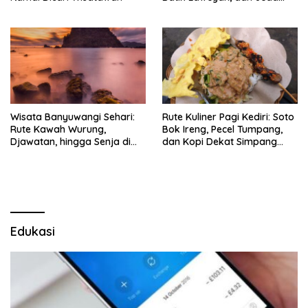
Timlo-Selat Solo
Wisata Banyuwangi Sehari:
Rute Kuliner Pagi Kediri: Soto
Rute Kawah Wurung,
Bok Ireng, Pecel Tumpang,
Djawatan, hingga Senja di
dan Kopi Dekat Simpang
Pulau Merah
Lima Gumul
Edukasi