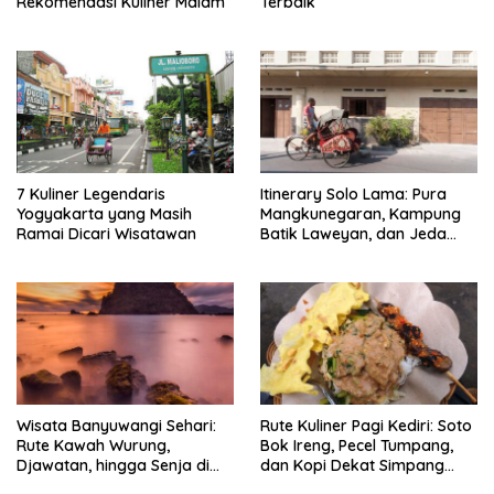
Rekomendasi Kuliner Malam
Terbaik
7 Kuliner Legendaris
Itinerary Solo Lama: Pura
Yogyakarta yang Masih
Mangkunegaran, Kampung
Ramai Dicari Wisatawan
Batik Laweyan, dan Jeda
Timlo-Selat Solo
Wisata Banyuwangi Sehari:
Rute Kuliner Pagi Kediri: Soto
Rute Kawah Wurung,
Bok Ireng, Pecel Tumpang,
Djawatan, hingga Senja di
dan Kopi Dekat Simpang
Pulau Merah
Lima Gumul