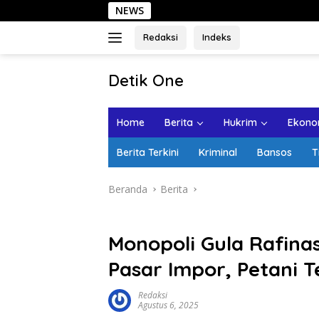
Langsung
NEWS
Sehari 
ke
konten
Redaksi
Indeks
tutup
Detik One
Tajam
Ungkap
Home
Berita
Hukrim
Ekonom
Fakta
Berita Terkini
Kriminal
Bansos
T
Beranda
Berita
Monopoli Gula Rafinas
Pasar Impor, Petani 
Redaksi
Agustus 6, 2025