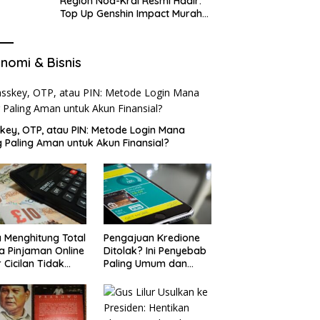
Region Nod-Krai Resmi Hadir:
Top Up Genshin Impact Murah
di VocaGame untuk Jelajah
Wilayah Baru
nomi & Bisnis
key, OTP, atau PIN: Metode Login Mana
 Paling Aman untuk Akun Finansial?
 Menghitung Total
Pengajuan Kredione
a Pinjaman Online
Ditolak? Ini Penyebab
 Cicilan Tidak
Paling Umum dan
jebak
Cara Ajukan Ulang