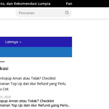
asi Lumpia
Panduan Wisata Keluarga ke Kota Batu: Itine
tutup
Lainnya
kasi
 15, 2026
opup Aman atau Tidak? Checklist
anan Top Up dan Alur Refund yang Perlu