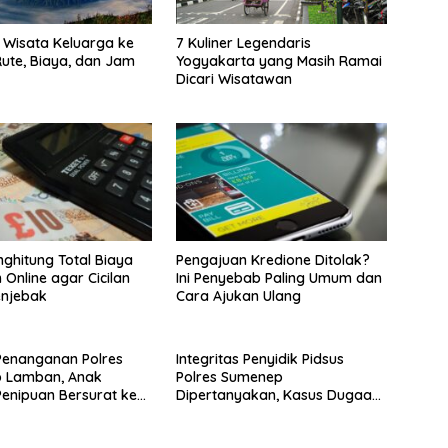
Wisata Keluarga ke
7 Kuliner Legendaris
ute, Biaya, dan Jam
Yogyakarta yang Masih Ramai
Dicari Wisatawan
ghitung Total Biaya
Pengajuan Kredione Ditolak?
 Online agar Cicilan
Ini Penyebab Paling Umum dan
enjebak
Cara Ajukan Ulang
Penanganan Polres
Integritas Penyidik Pidsus
 Lamban, Anak
Polres Sumenep
enipuan Bersurat ke
Dipertanyakan, Kasus Dugaan
lri
Penipuan Oknum LSM Tak
Kunjung Ada Kepastian