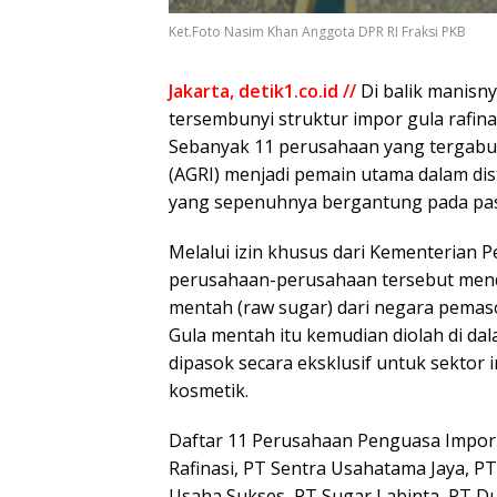
Ket.Foto Nasim Khan Anggota DPR RI Fraksi PKB
Jakarta, detik1.co.id //
Di balik manisn
tersembunyi struktur impor gula rafinas
Sebanyak 11 perusahaan yang tergabung
(AGRI) menjadi pemain utama dalam distr
yang sepenuhnya bergantung pada paso
Melalui izin khusus dari Kementerian 
perusahaan-perusahaan tersebut men
mentah (raw sugar) dari negara pemasok
Gula mentah itu kemudian diolah di dala
dipasok secara eksklusif untuk sektor 
kosmetik.
Daftar 11 Perusahaan Penguasa Impor G
Rafinasi, PT Sentra Usahatama Jaya, 
Usaha Sukses, PT Sugar Labinta, PT Du