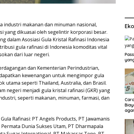
ya industri makanan dan minuman nasional,
Eko
i yang dikuasai oleh segelintir korporasi besar.
 dalam Asosiasi Gula Kristal Rafinasi Indonesia
ibusi gula rafinasi di Indonesia komoditas vital
kan dari luar negeri.
Pass
yang
Perdagangan dan Kementerian Perindustrian,
dapatkan kewenangan untuk mengimpor gula
 utama seperti Thailand, Australia, dan Brasil.
m negeri menjadi gula kristal rafinasi (GKR) yang
industri, seperti makanan, minuman, farmasi, dan
Cara
Biay
agar
Men
ula Rafinasi: PT Angels Products, PT Jawamanis
PT Permata Dunia Sukses Utam, PT Dharmapala
ta Sugar International, PT Makassar Tene, PT