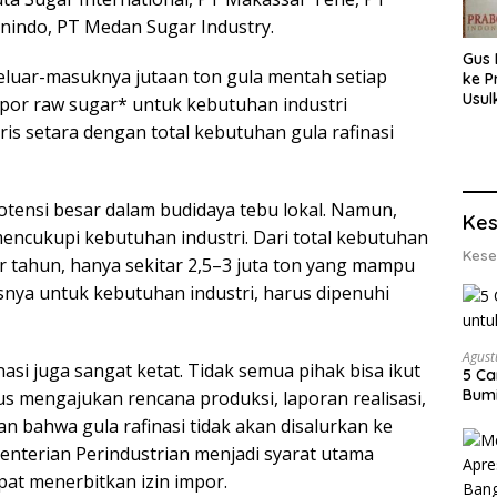
nindo, PT Medan Sugar Industry.
Gus 
keluar-masuknya jutaan ton gula mentah setiap
ke P
Usul
impor raw sugar* untuk kebutuhan industri
Eksp
is setara dengan total kebutuhan gula rafinasi
dan 
Lobs
potensi besar dalam budidaya tebu lokal. Namun,
Kes
ncukupi kebutuhan industri. Dari total kebutuhan
Kese
er tahun, hanya sekitar 2,5–3 juta ton yang mampu
usnya untuk kebutuhan industri, harus dipenuhi
Agust
asi juga sangat ketat. Tidak semua pihak bisa ikut
5 Ca
Bumi
us mengajukan rencana produksi, laporan realisasi,
n bahwa gula rafinasi tidak akan disalurkan ke
ementerian Perindustrian menjadi syarat utama
t menerbitkan izin impor.