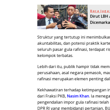
Baca Juga
Dirut LBH
Dicemark
Struktur yang tertutup ini menimbulka
akuntabilitas, dan potensi praktik ka
seluruh pasar gula rafinasi, terdapat 
kelompok terbatas.
Lebih dari itu, publik hampir tidak mem
perusahaan, asal negara pemasok, maup
rafinasi merupakan elemen penting dal
Kekhawatiran terhadap ketimpangan ini
dari Fraksi PKB,
Nasim Khan
. Ia meneg
pengendalian impor gula rafinasi telah
DPR RI yang membidangi pertanian, B