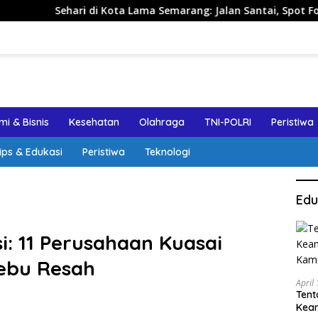
di Kota Lama Semarang: Jalan Santai, Spot Foto, dan Rekomend
i & Bisnis
Kesehatan
Olahraga
TNI-POLRI
Peristiwa
ips & Edukasi
Peristiwa
Teknologi
Edu
i: 11 Perusahaan Kuasai
Tebu Resah
April
Tent
Keam