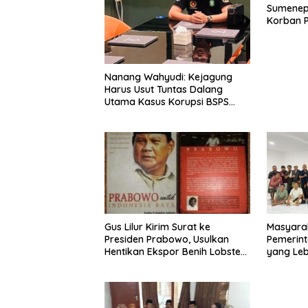
Sumenep
Korban P
Mabes Po
Nanang Wahyudi: Kejagung
Harus Usut Tuntas Dalang
Utama Kasus Korupsi BSPS
Sumenep
Gus Lilur Kirim Surat ke
Masyara
Presiden Prabowo, Usulkan
Pemerint
Hentikan Ekspor Benih Lobster
yang Le
dan Ganti Ekspor Lobster 50
Gram