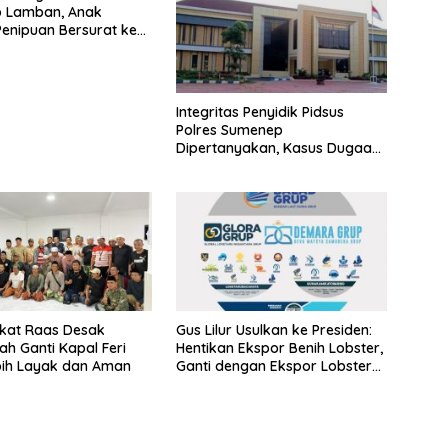
 Lamban, Anak
enipuan Bersurat ke
lri
Integritas Penyidik Pidsus
Polres Sumenep
Dipertanyakan, Kasus Dugaan
Penipuan Oknum LSM Tak
Kunjung Ada Kepastian
kat Raas Desak
Gus Lilur Usulkan ke Presiden:
ah Ganti Kapal Feri
Hentikan Ekspor Benih Lobster,
bih Layak dan Aman
Ganti dengan Ekspor Lobster
50 Gram