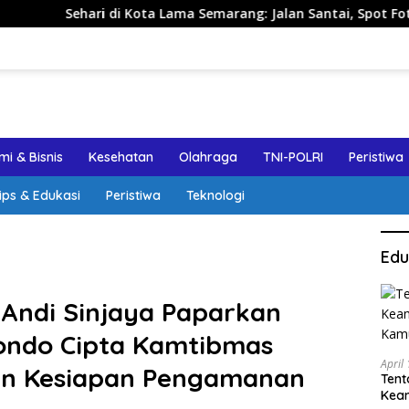
Kota Lama Semarang: Jalan Santai, Spot Foto, dan Rekomendas
i & Bisnis
Kesehatan
Olahraga
TNI-POLRI
Peristiwa
ips & Edukasi
Peristiwa
Teknologi
Edu
 Andi Sinjaya Paparkan
bondo Cipta Kamtibmas
April
n Kesiapan Pengamanan
Tent
Keam