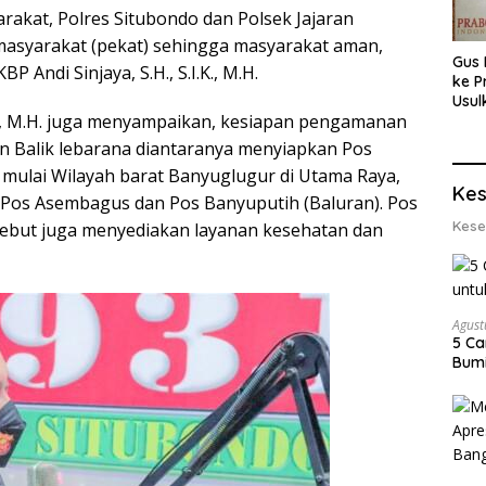
akat, Polres Situbondo dan Polsek Jajaran
masyarakat (pekat) sehingga masyarakat aman,
Gus 
Andi Sinjaya, S.H., S.I.K., M.H.
ke P
Usul
I.K., M.H. juga menyampaikan, kesiapan pengamanan
Eksp
dan 
un Balik lebarana diantaranya menyiapkan Pos
Lobs
mulai Wilayah barat Banyuglugur di Utama Raya,
Kes
r, Pos Asembagus dan Pos Banyuputih (Baluran). Pos
Kese
sebut juga menyediakan layanan kesehatan dan
Agust
5 Ca
Bumi