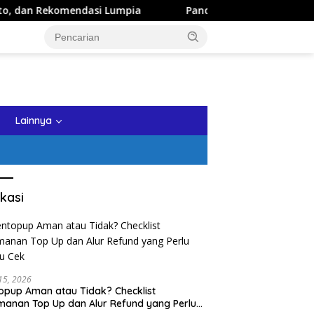
i Lumpia
Panduan Wisata Keluarga ke Kota Batu: Itinera
tutup
Lainnya
kasi
 15, 2026
opup Aman atau Tidak? Checklist
anan Top Up dan Alur Refund yang Perlu