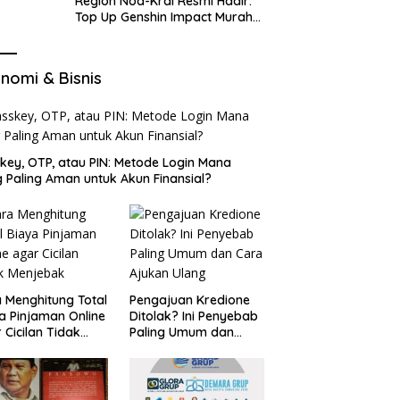
Region Nod-Krai Resmi Hadir:
Top Up Genshin Impact Murah
di VocaGame untuk Jelajah
Wilayah Baru
nomi & Bisnis
key, OTP, atau PIN: Metode Login Mana
 Paling Aman untuk Akun Finansial?
 Menghitung Total
Pengajuan Kredione
a Pinjaman Online
Ditolak? Ini Penyebab
 Cicilan Tidak
Paling Umum dan
jebak
Cara Ajukan Ulang