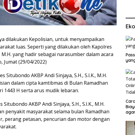
Eko
a dilakukan Kepolisian, untuk menyampaikan
akat luas. Seperti yang dilakukan oleh Kapolres
K., M.H. yang hadir sebagai narasumber dalam acara
Pass
yang
, Jumat (29/04/2022)
 Situbondo AKBP Andi Sinjaya, S.H., S.I.K., M.H.
sian dalam cipta kamtibmas di Bulan Ramadhan
i 1443 H serta arus mudik lebaran.
Cara
itubondo AKBP Andi Sinjaya, S.H., S.I.K., M.H.
Biay
n penyakit masyarakat selama bulan Ramadhan
agar
Men
iar, perang petasan, pencurian dan motor dengan
arakat.