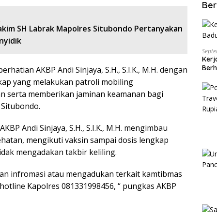
Ber
:
kim SH Labrak Mapolres Situbondo Pertanyakan
nyidik
Septe
Kerj
Berh
hatian AKBP Andi Sinjaya, S.H., S.I.K., M.H. dengan
ap yang melakukan patroli mobiling
nkan serta memberikan jaminan keamanan bagi
 Situbondo.
AKBP Andi Sinjaya, S.H., S.I.K., M.H. mengimbau
ehatan, mengikuti vaksin sampai dosis lengkap
tidak mengadakan takbir keliling.
an infromasi atau mengadukan terkait kamtibmas
 hotline Kapolres 081331998456, “ pungkas AKBP