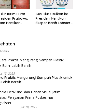
Lilur Kirim Surat
Gus Lilur Usulkan ke
residen Prabowo,
Presiden: Hentikan
kan Hentikan
Ekspor Benih Lobster,
or Benih Lobster
Ganti dengan Ekspor
Ganti Ekspor
Lobster 50 Gram
ter 50 Gram
ehatan
hatan
us 15, 2025
ra Praktis Mengurangi Sampah Plastik untuk
 Lebih Bersih
Juli 10, 2025