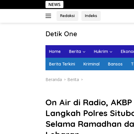
Langsung
NEWS
Sehari di 
ke
konten
Redaksi
Indeks
tutup
Detik One
Tajam
Ungkap
Home
Berita
Hukrim
Ekonom
Fakta
Berita Terkini
Kriminal
Bansos
T
Beranda
Berita
On Air di Radio, AKBP
Langkah Polres Situ
Selama Ramadhan da