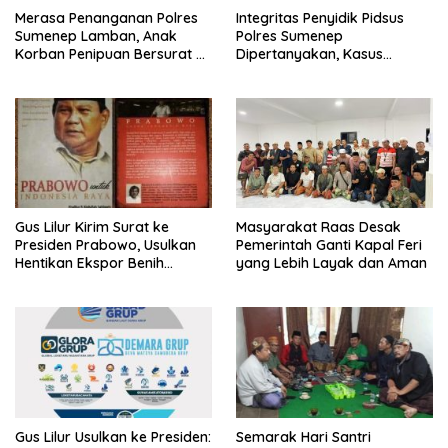
Merasa Penanganan Polres
Integritas Penyidik Pidsus
Sumenep Lamban, Anak
Polres Sumenep
Korban Penipuan Bersurat ke
Dipertanyakan, Kasus
Mabes Polri
Dugaan Penipuan Oknum
LSM Tak Kunjung Ada
Kepastian
Gus Lilur Kirim Surat ke
Masyarakat Raas Desak
Presiden Prabowo, Usulkan
Pemerintah Ganti Kapal Feri
Hentikan Ekspor Benih
yang Lebih Layak dan Aman
Lobster dan Ganti Ekspor
Lobster 50 Gram
Gus Lilur Usulkan ke Presiden:
Semarak Hari Santri