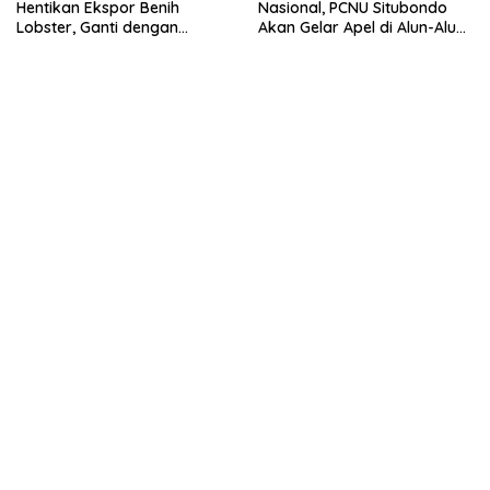
Hentikan Ekspor Benih
Nasional, PCNU Situbondo
Lobster, Ganti dengan
Akan Gelar Apel di Alun-Alun
Ekspor Lobster 50 Gram
Besuki