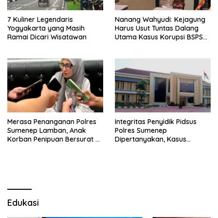
7 Kuliner Legendaris
Nanang Wahyudi: Kejagung
Yogyakarta yang Masih
Harus Usut Tuntas Dalang
Ramai Dicari Wisatawan
Utama Kasus Korupsi BSPS
Sumenep
Merasa Penanganan Polres
Integritas Penyidik Pidsus
Sumenep Lamban, Anak
Polres Sumenep
Korban Penipuan Bersurat ke
Dipertanyakan, Kasus
Mabes Polri
Dugaan Penipuan Oknum
LSM Tak Kunjung Ada
Kepastian
Edukasi