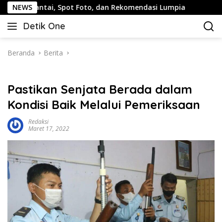
Langsung
ai, Spot Foto, dan Rekomendasi Lumpia
NEWS
Panduan Wisata 
ke
Detik One
konten
Tajam
Ungkap
Fakta
Beranda
Berita
Pastikan Senjata Berada dalam
Kondisi Baik Melalui Pemeriksaan
Redaksi
Maret 17, 2022