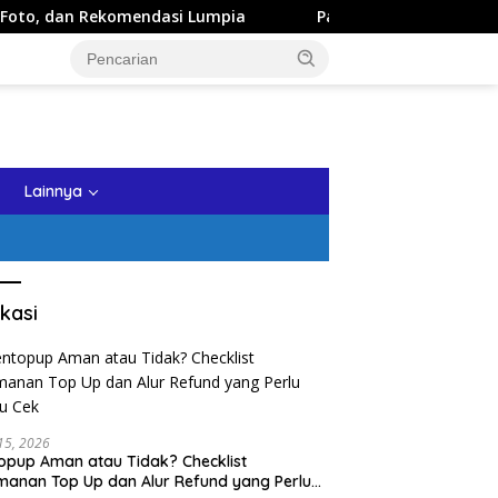
dasi Lumpia
Panduan Wisata Keluarga ke Kota Batu: Iti
tutup
Lainnya
kasi
 15, 2026
opup Aman atau Tidak? Checklist
anan Top Up dan Alur Refund yang Perlu