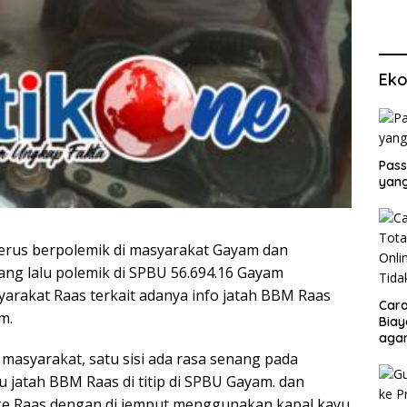
Eko
Pass
yang
rus berpolemik di masyarakat Gayam dan
ang lalu polemik di SPBU 56.694.16 Gayam
akat Raas terkait adanya info jatah BBM Raas
Cara
m.
Biay
agar
Men
di masyarakat, satu sisi ada rasa senang pada
u jatah BBM Raas di titip di SPBU Gayam. dan
m ke Raas dengan di jemput menggunakan kapal kayu