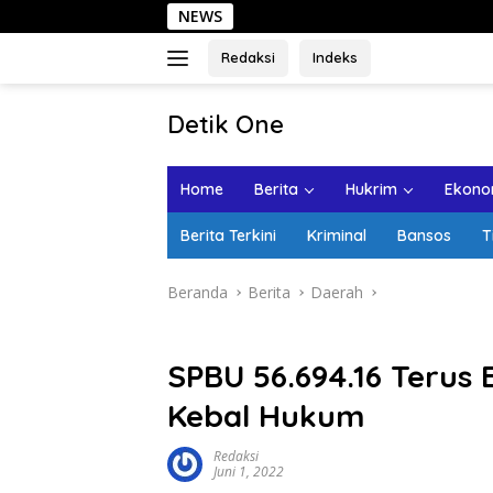
Langsung
NEWS
Sehari
ke
konten
Redaksi
Indeks
tutup
Detik One
Tajam
Ungkap
Home
Berita
Hukrim
Ekonom
Fakta
Berita Terkini
Kriminal
Bansos
T
Beranda
Berita
Daerah
SPBU 56.694.16 Terus
Kebal Hukum
Redaksi
Juni 1, 2022