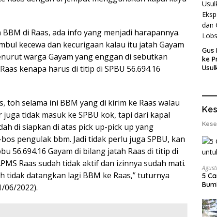
 BBM di Raas, ada info yang menjadi harapannya.
imbul kecewa dan kecurigaan kalau itu jatah Gayam
Gus 
menurut warga Gayam yang enggan di sebutkan
ke P
Usul
Raas kenapa harus di titip di SPBU 56.694.16
Eksp
dan 
Lobs
s, toh selama ini BBM yang di kirim ke Raas walau
Kes
 juga tidak masuk ke SPBU kok, tapi dari kapal
Kese
h di siapkan di atas pick up-pick up yang
bos pengulak bbm. Jadi tidak perlu juga SPBU, kan
 56.694.16 Gayam di bilang jatah Raas di titip di
PMS Raas sudah tidak aktif dan izinnya sudah mati.
Agust
h tidak datangkan lagi BBM ke Raas,” tuturnya
5 Ca
Bumi
/06/2022).