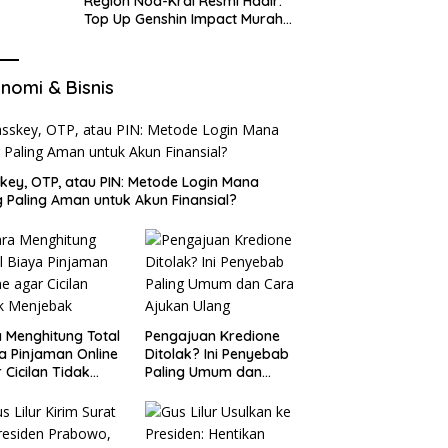
Region Nod-Krai Resmi Hadir:
Top Up Genshin Impact Murah
di VocaGame untuk Jelajah
Wilayah Baru
nomi & Bisnis
key, OTP, atau PIN: Metode Login Mana
 Paling Aman untuk Akun Finansial?
 Menghitung Total
Pengajuan Kredione
a Pinjaman Online
Ditolak? Ini Penyebab
 Cicilan Tidak
Paling Umum dan
jebak
Cara Ajukan Ulang