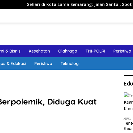
 di Kota Lama Semarang: Jalan Santai, Spot Foto, dan Rekomen
i & Bisnis
Kesehatan
Olahraga
TNI-POLRI
Peristiwa
ips & Edukasi
Peristiwa
Teknologi
Edu
 Berpolemik, Diduga Kuat
April
Tent
Keam