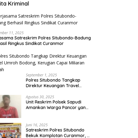
ita Kriminal
mber 11, 2025
asama Satreskrim Polres Situbondo-Badung
asil Ringkus Sindikat Curanmor
September 1, 2025
Polres Situbondo Tangkap
Direktur Keuangan Travel
Umroh Bodong, Kerugian
Capai Miliaran Rupiah
Agustus 30, 2025
Unit Reskrim Polsek Sapudi
Amankan Warga Pancor yang
Diduga Miliki Sabu
Juni 16, 2025
Satreskrim Polres Situbondo
Bekuk Komplotan Curanmor, 9