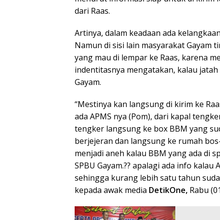
dari Raas.
Artinya, dalam keadaan ada kelangkaan
Namun di sisi lain masyarakat Gayam t
yang mau di lempar ke Raas, karena 
indentitasnya mengatakan, kalau jatah 
Gayam.
“Mestinya kan langsung di kirim ke Raa
ada APMS nya (Pom), dari kapal tengker
tengker langsung ke box BBM yang suda
berjejeran dan langsung ke rumah bos-
menjadi aneh kalau BBM yang ada di spbu
SPBU Gayam.?? apalagi ada info kalau A
sehingga kurang lebih satu tahun suda
kepada awak media
DetikOne,
Rabu (01