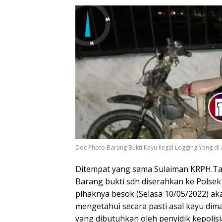
Doc Photo Barang Bukti Kayu Ilegal Logging Yang d
Ditempat yang sama Sulaiman KRPH.Ta
Barang bukti sdh diserahkan ke Polsek
pihaknya besok (Selasa 10/05/2022) a
mengetahui secara pasti asal kayu dim
yang dibutuhkan oleh penyidik kepolis