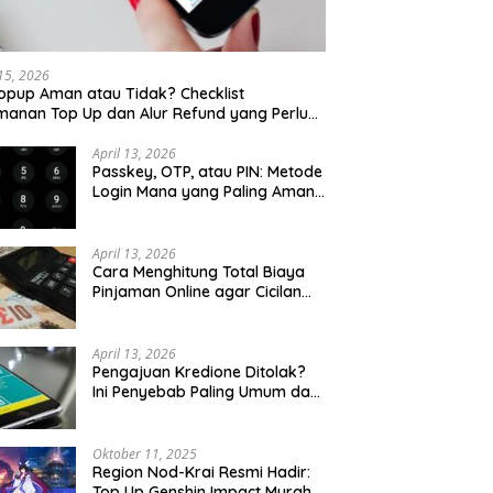
 15, 2026
opup Aman atau Tidak? Checklist
anan Top Up dan Alur Refund yang Perlu
u Cek
April 13, 2026
Passkey, OTP, atau PIN: Metode
Login Mana yang Paling Aman
untuk Akun Finansial?
April 13, 2026
Cara Menghitung Total Biaya
Pinjaman Online agar Cicilan
Tidak Menjebak
April 13, 2026
Pengajuan Kredione Ditolak?
Ini Penyebab Paling Umum dan
Cara Ajukan Ulang
Oktober 11, 2025
Region Nod-Krai Resmi Hadir:
Top Up Genshin Impact Murah