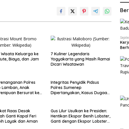
Ber
Septe
Kerj
Berh
Wisata Keluarga ke
7 Kuliner Legendaris
ute, Biaya, dan Jam
Yogyakarta yang Masih Ramai
Dicari Wisatawan
Penanganan Polres
Integritas Penyidik Pidsus
 Lamban, Anak
Polres Sumenep
enipuan Bersurat ke
Dipertanyakan, Kasus Dugaan
lri
Penipuan Oknum LSM Tak
Kunjung Ada Kepastian
kat Raas Desak
Gus Lilur Usulkan ke Presiden:
ah Ganti Kapal Feri
Hentikan Ekspor Benih Lobster,
bih Layak dan Aman
Ganti dengan Ekspor Lobster
50 Gram