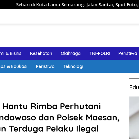
 Kota Lama Semarang: Jalan Santai, Spot Foto, dan Rekomendas
i & Bisnis
Kesehatan
Olahraga
TNI-POLRI
Peristiwa
ips & Edukasi
Peristiwa
Teknologi
Edu
 Hantu Rimba Perhutani
ndowoso dan Polsek Maesan,
 Terduga Pelaku Ilegal