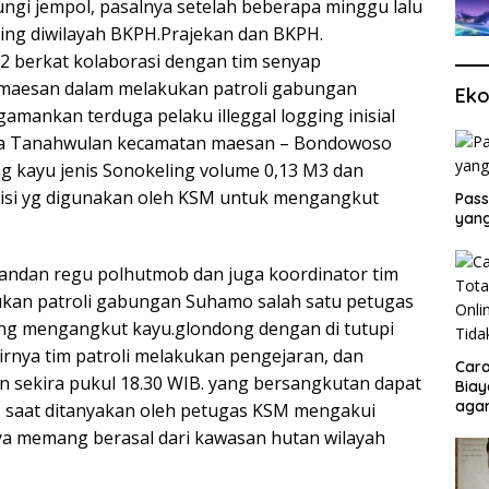
ngi jempol, pasalnya setelah beberapa minggu lalu
ing diwilayah BKPH.Prajekan dan BKPH.
22 berkat kolaborasi dengan tim senyap
maesan dalam melakukan patroli gabungan
Eko
mankan terduga pelaku illeggal logging inisial
sa Tanahwulan kecamatan maesan – Bondowoso
g kayu jenis Sonokeling volume 0,13 M3 dan
isi yg digunakan oleh KSM untuk mengangkut
Pass
yang
andan regu polhutmob dan juga koordinator tim
kan patroli gabungan Suhamo salah satu petugas
ng mengangkut kayu.glondong dengan di tutupi
rnya tim patroli melakukan pengejaran, dan
Cara
 sekira pukul 18.30 WIB. yang bersangkutan dapat
Biay
agar
, saat ditanyakan oleh petugas KSM mengakui
Men
a memang berasal dari kawasan hutan wilayah