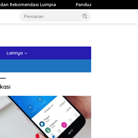
i Lumpia
Panduan Wisata Keluarga ke Kota Batu: Itiner
tutup
Lainnya
kasi