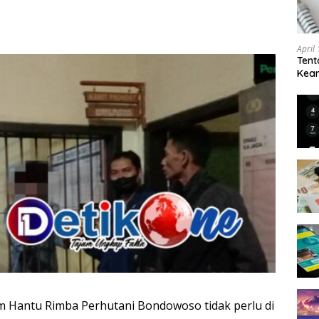
April
Tent
Keam
Kam
m Hantu Rimba Perhutani Bondowoso tidak perlu di