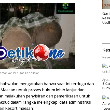
Gus 
ke P
Usul
Eksp
dan 
Lobs
Kes
Kese
i Amankan Petugas Kepolisian
Agust
bahwulan mengatakan bahwa saat ini terduga dan
5 Ca
Bumi
 Maesan untuk proses hukum lebih lanjut dan
kan melakukan penyisiran dan pemeriksaan untuk
aksud dalam rangka melengkapi data administrasi
ian Resort maesan.