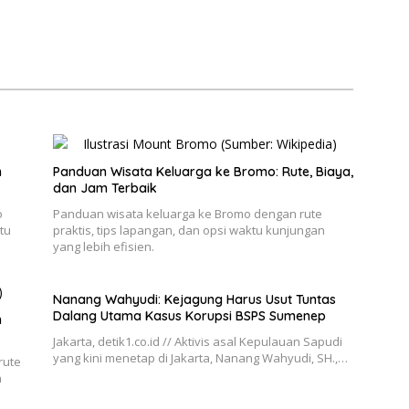
n
Panduan Wisata Keluarga ke Bromo: Rute, Biaya,
dan Jam Terbaik
o
Panduan wisata keluarga ke Bromo dengan rute
tu
praktis, tips lapangan, dan opsi waktu kunjungan
yang lebih efisien.
Nanang Wahyudi: Kejagung Harus Usut Tuntas
Dalang Utama Kasus Korupsi BSPS Sumenep
h
Jakarta, detik1.co.id // Aktivis asal Kepulauan Sapudi
yang kini menetap di Jakarta, Nanang Wahyudi, SH.,…
rute
n