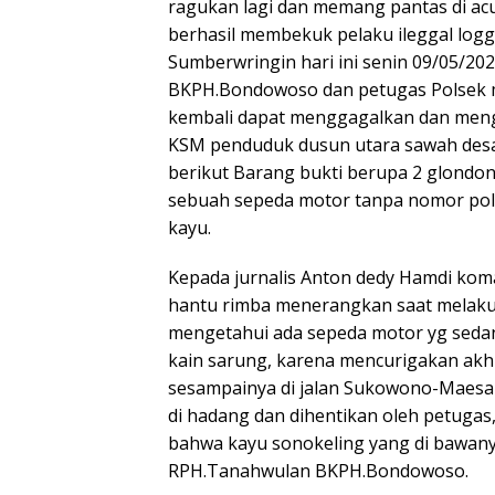
ragukan lagi dan memang pantas di acu
berhasil membekuk pelaku ileggal logg
Sumberwringin hari ini senin 09/05/20
BKPH.Bondowoso dan petugas Polsek 
kembali dapat menggagalkan dan menga
KSM penduduk dusun utara sawah de
berikut Barang bukti berupa 2 glondon
sebuah sepeda motor tanpa nomor pol
kayu.
Kepada jurnalis Anton dedy Hamdi kom
hantu rimba menerangkan saat melaku
mengetahui ada sepeda motor yg seda
kain sarung, karena mencurigakan akhi
sesampainya di jalan Sukowono-Maesan
di hadang dan dihentikan oleh petugas
bahwa kayu sonokeling yang di bawany
RPH.Tanahwulan BKPH.Bondowoso.