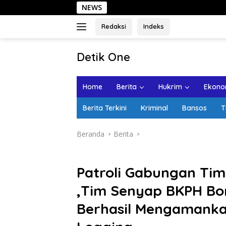
Langsung
NEWS
Sehari di
ke
konten
Redaksi
Indeks
tutup
Detik One
Tajam
Ungkap
Home
Berita
Hukrim
Ekonom
Fakta
Berita Terkini
Kriminal
Bansos
T
Beranda
Berita
Patroli Gabungan Tim
,Tim Senyap BKPH Bo
Berhasil Mengamankan