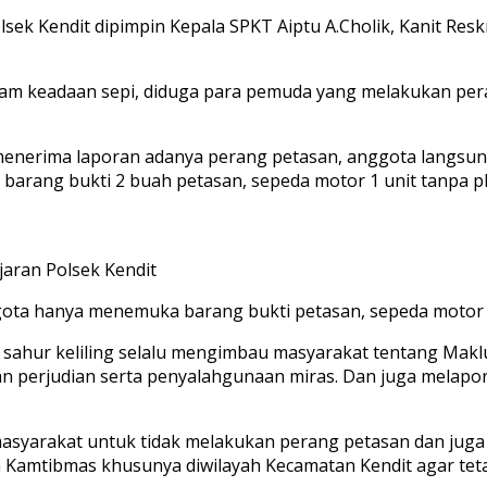
sek Kendit dipimpin Kepala SPKT Aiptu A.Cholik, Kanit Res
alam keadaan sepi, diduga para pemuda yang melakukan per
menerima laporan adanya perang petasan, anggota langsun
 barang bukti 2 buah petasan, sepeda motor 1 unit tanpa p
jaran Polsek Kendit
ggota hanya menemuka barang bukti petasan, sepeda motor 
rol sahur keliling selalu mengimbau masyarakat tentang Ma
 dan perjudian serta penyalahgunaan miras. Dan juga mela
masyarakat untuk tidak melakukan perang petasan dan juga
 Kamtibmas khusunya diwilayah Kecamatan Kendit agar tet