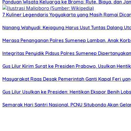
Panduan Wisata Keluarga ke Bromo: Rute, Biaya, dan Ja
7 Kuliner Legendaris Yogyakarta yang Masih Ramai Dica
Nanang Wahyudi: Kejagung Harus Usut Tuntas Dalang U
Merasa Penanganan Polres Sumenep Lamban, Anak Korban
Integritas Penyidik Pidsus Polres Sumenep Dipertanyak
Gus Lilur Kirim Surat ke Presiden Prabowo, Usulkan Hent
Masyarakat Raas Desak Pemerintah Ganti Kapal Feri ya
Gus Lilur Usulkan ke Presiden: Hentikan Ekspor Benih Lo
Semarak Hari Santri Nasional, PCNU Situbondo Akan Gelar 