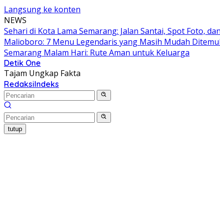
Langsung ke konten
NEWS
Sehari di Kota Lama Semarang: Jalan Santai, Spot Foto, 
Malioboro: 7 Menu Legendaris yang Masih Mudah Ditem
Semarang Malam Hari: Rute Aman untuk Keluarga
Detik One
Tajam Ungkap Fakta
Redaksi
Indeks
tutup