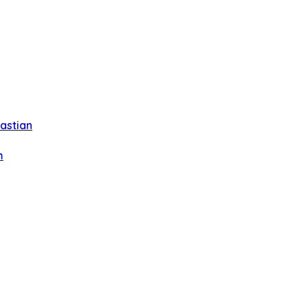
astian
m