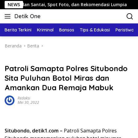
Langsung
g: Jalan Santai, Spot Foto, dan Rekomendasi Lumpia
NEWS
Pa
ke
Detik One
konten
Tajam
Ungkap
Berita Terkini
Kriminal
Bansos
Tips & Edukasi
Peristiwa
Fakta
Beranda
Berita
Patroli Samapta Polres Situbondo
Sita Puluhan Botol Miras dan
Amankan Dua Remaja Mabuk
Redaksi
Mei 30, 2022
Situbondo, detik1.com –
Patroli Samapta Polres