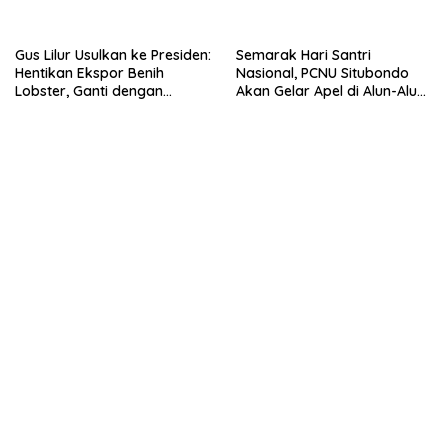
Lobster dan Ganti Ekspor
Lobster 50 Gram
Gus Lilur Usulkan ke Presiden:
Semarak Hari Santri
Hentikan Ekspor Benih
Nasional, PCNU Situbondo
Lobster, Ganti dengan
Akan Gelar Apel di Alun-Alun
Ekspor Lobster 50 Gram
Besuki