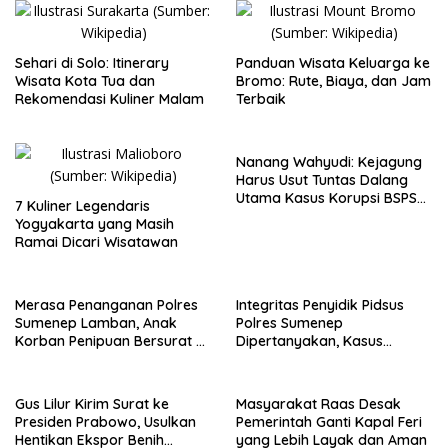
Sehari di Solo: Itinerary
Panduan Wisata Keluarga ke
Wisata Kota Tua dan
Bromo: Rute, Biaya, dan Jam
Rekomendasi Kuliner Malam
Terbaik
Nanang Wahyudi: Kejagung
Harus Usut Tuntas Dalang
Utama Kasus Korupsi BSPS
7 Kuliner Legendaris
Sumenep
Yogyakarta yang Masih
Ramai Dicari Wisatawan
Merasa Penanganan Polres
Integritas Penyidik Pidsus
Sumenep Lamban, Anak
Polres Sumenep
Korban Penipuan Bersurat ke
Dipertanyakan, Kasus
Mabes Polri
Dugaan Penipuan Oknum
LSM Tak Kunjung Ada
Kepastian
Gus Lilur Kirim Surat ke
Masyarakat Raas Desak
Presiden Prabowo, Usulkan
Pemerintah Ganti Kapal Feri
Hentikan Ekspor Benih
yang Lebih Layak dan Aman