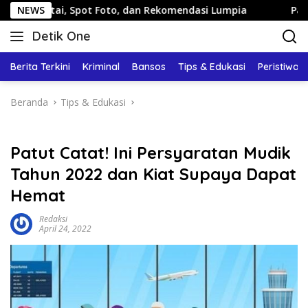
Langsung
Spot Foto, dan Rekomendasi Lumpia
NEWS
Panduan Wisata Kelu
ke
Detik One
konten
Tajam
Ungkap
Berita Terkini
Kriminal
Bansos
Tips & Edukasi
Peristiwa
Fakta
Beranda
Tips & Edukasi
Patut Catat! Ini Persyaratan Mudik
Tahun 2022 dan Kiat Supaya Dapat
Hemat
Redaksi
April 24, 2022