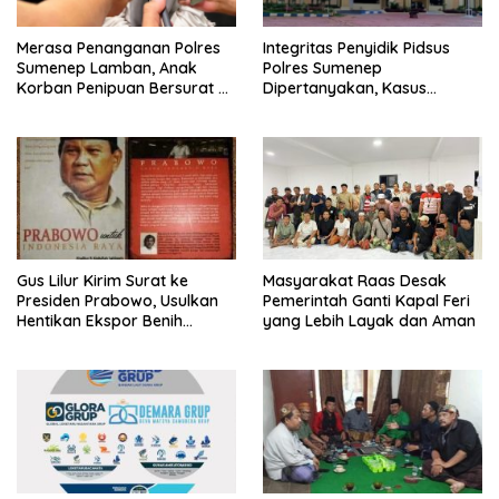
Merasa Penanganan Polres
Integritas Penyidik Pidsus
Sumenep Lamban, Anak
Polres Sumenep
Korban Penipuan Bersurat ke
Dipertanyakan, Kasus
Mabes Polri
Dugaan Penipuan Oknum
LSM Tak Kunjung Ada
Kepastian
Gus Lilur Kirim Surat ke
Masyarakat Raas Desak
Presiden Prabowo, Usulkan
Pemerintah Ganti Kapal Feri
Hentikan Ekspor Benih
yang Lebih Layak dan Aman
Lobster dan Ganti Ekspor
Lobster 50 Gram