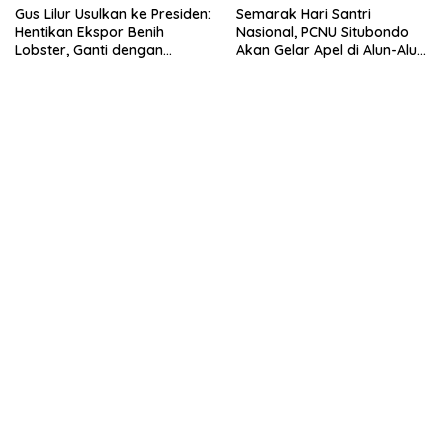
Gus Lilur Usulkan ke Presiden:
Semarak Hari Santri
Hentikan Ekspor Benih
Nasional, PCNU Situbondo
Lobster, Ganti dengan
Akan Gelar Apel di Alun-Alun
Ekspor Lobster 50 Gram
Besuki