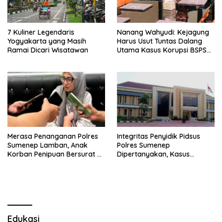
7 Kuliner Legendaris
Nanang Wahyudi: Kejagung
Yogyakarta yang Masih
Harus Usut Tuntas Dalang
Ramai Dicari Wisatawan
Utama Kasus Korupsi BSPS
Sumenep
Merasa Penanganan Polres
Integritas Penyidik Pidsus
Sumenep Lamban, Anak
Polres Sumenep
Korban Penipuan Bersurat ke
Dipertanyakan, Kasus
Mabes Polri
Dugaan Penipuan Oknum
LSM Tak Kunjung Ada
Kepastian
Edukasi