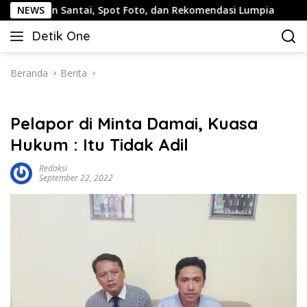
Langsung
Santai, Spot Foto, dan Rekomendasi Lumpia
NEWS
Panduan Wi
ke
Detik One
konten
Tajam
Ungkap
Fakta
Beranda
Berita
Pelapor di Minta Damai, Kuasa
Hukum : Itu Tidak Adil
Redaksi
September 22, 2022