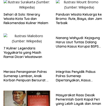
Sehari di Solo: Itinerary
Panduan Wisata Keluarga ke
Wisata Kota Tua dan
Bromo: Rute, Biaya, dan Jam
Rekomendasi Kuliner Malam
Terbaik
Nanang Wahyudi: Kejagung
Harus Usut Tuntas Dalang
Utama Kasus Korupsi BSPS
7 Kuliner Legendaris
Sumenep
Yogyakarta yang Masih
Ramai Dicari Wisatawan
Merasa Penanganan Polres
Integritas Penyidik Pidsus
Sumenep Lamban, Anak
Polres Sumenep
Korban Penipuan Bersurat ke
Dipertanyakan, Kasus
Mabes Polri
Dugaan Penipuan Oknum
LSM Tak Kunjung Ada
Kepastian
Masyarakat Raas Desak
Pemerintah Ganti Kapal Feri
yang Lebih Layak dan Aman