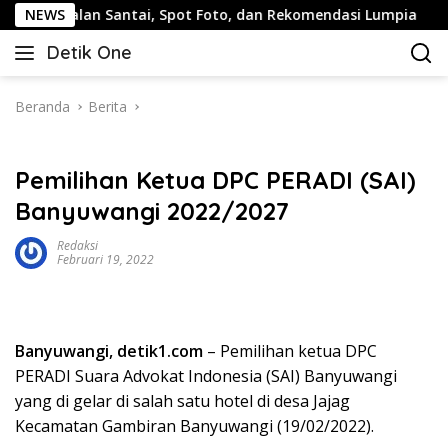
Langsung
Jalan Santai, Spot Foto, dan Rekomendasi Lumpia
NEWS
Pandu
ke
Detik One
konten
Tajam
Ungkap
Fakta
Beranda
Berita
Pemilihan Ketua DPC PERADI (SAI)
Banyuwangi 2022/2027
Redaksi
Februari 19, 2022
Banyuwangi, detik1.com
– Pemilihan ketua DPC
PERADI Suara Advokat Indonesia (SAI) Banyuwangi
yang di gelar di salah satu hotel di desa Jajag
Kecamatan Gambiran Banyuwangi (19/02/2022).