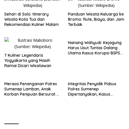
Sehari di Solo: Itinerary
Panduan Wisata Keluarga ke
Wisata Kota Tua dan
Bromo: Rute, Biaya, dan Jam
Rekomendasi Kuliner Malam
Terbaik
Nanang Wahyudi: Kejagung
Harus Usut Tuntas Dalang
Utama Kasus Korupsi BSPS
7 Kuliner Legendaris
Sumenep
Yogyakarta yang Masih
Ramai Dicari Wisatawan
Merasa Penanganan Polres
Integritas Penyidik Pidsus
Sumenep Lamban, Anak
Polres Sumenep
Korban Penipuan Bersurat ke
Dipertanyakan, Kasus
Mabes Polri
Dugaan Penipuan Oknum
LSM Tak Kunjung Ada
Kepastian