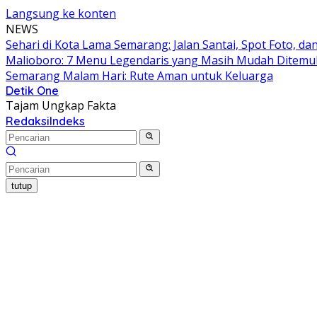
Langsung ke konten
NEWS
Sehari di Kota Lama Semarang: Jalan Santai, Spot Foto, 
Malioboro: 7 Menu Legendaris yang Masih Mudah Ditem
Semarang Malam Hari: Rute Aman untuk Keluarga
Detik One
Tajam Ungkap Fakta
Redaksi
Indeks
tutup