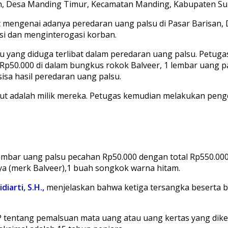
pan, Desa Manding Timur, Kecamatan Manding, Kabupaten S
 mengenai adanya peredaran uang palsu di Pasar Barisan,
i dan menginterogasi korban.
aku yang diduga terlibat dalam peredaran uang palsu. Petu
Rp50.000 di dalam bungkus rokok Balveer, 1 lembar uang p
sisa hasil peredaran uang palsu.
ebut adalah milik mereka. Petugas kemudian melakukan p
 lembar uang palsu pecahan Rp50.000 dengan total Rp550.000
ya (merk Balveer),1 buah songkok warna hitam.
diarti, S.H.,
menjelaskan bahwa ketiga tersangka beserta b
HP tentang pemalsuan mata uang atau uang kertas yang di