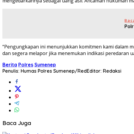
mengedarkannya sebagai uang asli. Ancaman hukuman mak
Bac
Pol
“Pengungkapan ini menunjukkan komitmen kami dalam me
dan segera melapor jika menemukan indikasi peredaran uan
Berita
Polres
Sumenep
Penulis: Humas Polres Sumenep/Red
Editor: Redaksi
Baca Juga