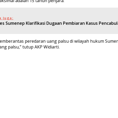
simal adalah 15 tahun penjara.
a Juga:
res Sumenep Klarifikasi Dugaan Pembiaran Kasus Pencabula
mberantas peredaran uang palsu di wilayah hukum Sume
g palsu,” tutup AKP Widiarti.