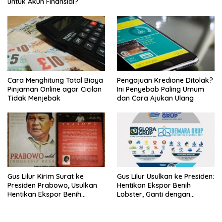
untuk Akun Finansial?
Cara Menghitung Total Biaya
Pengajuan Kredione Ditolak?
Pinjaman Online agar Cicilan
Ini Penyebab Paling Umum
Tidak Menjebak
dan Cara Ajukan Ulang
Gus Lilur Kirim Surat ke
Gus Lilur Usulkan ke Presiden:
Presiden Prabowo, Usulkan
Hentikan Ekspor Benih
Hentikan Ekspor Benih
Lobster, Ganti dengan
Lobster dan Ganti Ekspor
Ekspor Lobster 50 Gram
Lobster 50 Gram