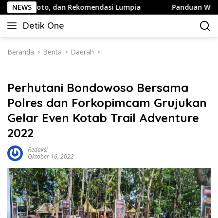
Langsung
to, dan Rekomendasi Lumpia
NEWS
Panduan Wisata Keluarga ke
ke
Detik One
konten
Tajam
Ungkap
Fakta
Beranda
Berita
Daerah
Perhutani Bondowoso Bersama
Polres dan Forkopimcam Grujukan
Gelar Even Kotab Trail Adventure
2022
Redaksi
Oktober 16, 2022