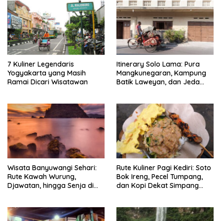
7 Kuliner Legendaris
Itinerary Solo Lama: Pura
Yogyakarta yang Masih
Mangkunegaran, Kampung
Ramai Dicari Wisatawan
Batik Laweyan, dan Jeda
Timlo-Selat Solo
Wisata Banyuwangi Sehari:
Rute Kuliner Pagi Kediri: Soto
Rute Kawah Wurung,
Bok Ireng, Pecel Tumpang,
Djawatan, hingga Senja di
dan Kopi Dekat Simpang
Pulau Merah
Lima Gumul