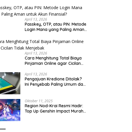
u Cek
April 13, 2026
Passkey, OTP, atau PIN: Metode
Login Mana yang Paling Aman
untuk Akun Finansial?
April 13, 2026
Cara Menghitung Total Biaya
Pinjaman Online agar Cicilan
Tidak Menjebak
April 13, 2026
Pengajuan Kredione Ditolak?
Ini Penyebab Paling Umum dan
Cara Ajukan Ulang
Oktober 11, 2025
Region Nod-Krai Resmi Hadir:
Top Up Genshin Impact Murah
di VocaGame untuk Jelajah
Wilayah Baru