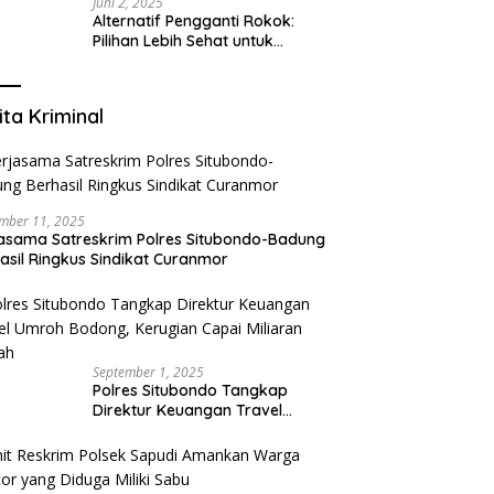
Juni 2, 2025
Alternatif Pengganti Rokok:
Pilihan Lebih Sehat untuk
Mengurangi Risiko Merokok
ita Kriminal
mber 11, 2025
asama Satreskrim Polres Situbondo-Badung
asil Ringkus Sindikat Curanmor
September 1, 2025
Polres Situbondo Tangkap
Direktur Keuangan Travel
Umroh Bodong, Kerugian
Capai Miliaran Rupiah