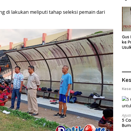
Men
g di lakukan meliputi tahap seleksi pemain dari
Gus 
ke P
Usul
Eksp
dan 
Lobs
Kes
Kese
Agust
5 Ca
Bumi