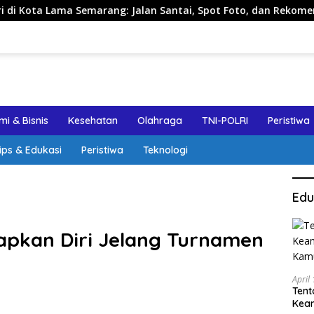
arang: Jalan Santai, Spot Foto, dan Rekomendasi Lumpia
i & Bisnis
Kesehatan
Olahraga
TNI-POLRI
Peristiwa
ips & Edukasi
Peristiwa
Teknologi
Edu
apkan Diri Jelang Turnamen
April
Tent
Keam