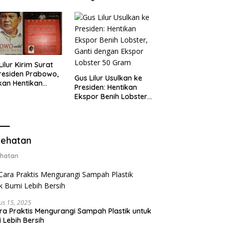
jebak
Cara Ajukan Ulang
Lilur Kirim Surat
residen Prabowo,
Gus Lilur Usulkan ke
kan Hentikan
Presiden: Hentikan
or Benih Lobster
Ekspor Benih Lobster,
Ganti Ekspor
Ganti dengan Ekspor
ter 50 Gram
Lobster 50 Gram
ehatan
hatan
us 15, 2025
ra Praktis Mengurangi Sampah Plastik untuk
 Lebih Bersih