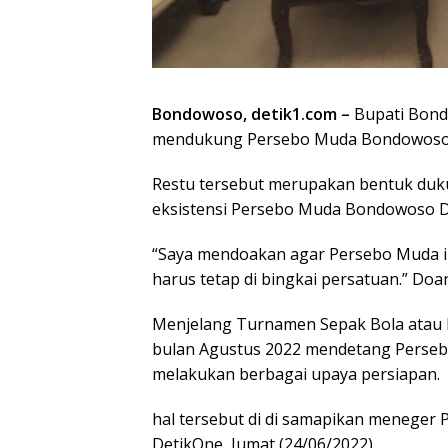
Bondowoso, detik1.com –
Bupati Bond
mendukung Persebo Muda Bondowoso
Restu tersebut merupakan bentuk du
eksistensi Persebo Muda Bondowoso Di
“Saya mendoakan agar Persebo Muda in
harus tetap di bingkai persatuan.” Doa
Menjelang Turnamen Sepak Bola atau li
bulan Agustus 2022 mendetang Perseb
melakukan berbagai upaya persiapan.
hal tersebut di di samapikan menege
DetikOne, Jumat (24/06/2022)