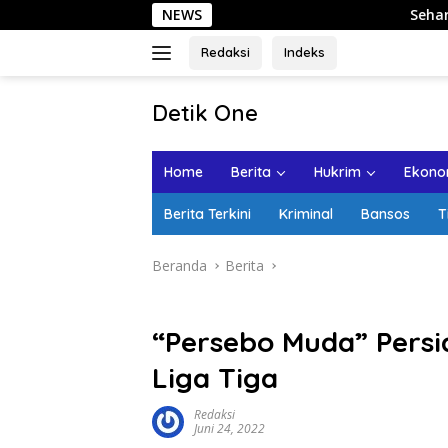
Langsung
NEWS
Sehari di Kota Lama Sem
ke
konten
Redaksi
Indeks
tutup
Detik One
Tajam
Ungkap
Home
Berita
Hukrim
Ekonom
Fakta
Berita Terkini
Kriminal
Bansos
T
Beranda
Berita
“Persebo Muda” Persi
Liga Tiga
Redaksi
Juni 24, 2022