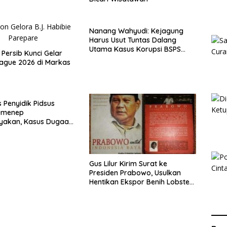
Nanang Wahyudi: Kejagung
Harus Usut Tuntas Dalang
Utama Kasus Korupsi BSPS
 Persib Kunci Gelar
Sumenep
ague 2026 di Markas
s Penyidik Pidsus
Sumenep
nyakan, Kasus Dugaan
n Oknum LSM Tak
Ada Kepastian
Gus Lilur Kirim Surat ke
Presiden Prabowo, Usulkan
Hentikan Ekspor Benih Lobster
dan Ganti Ekspor Lobster 50
Gram