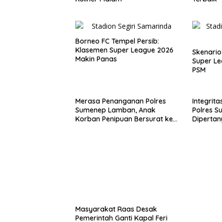
Borneo FC Tempel Persib:
Klasemen Super League 2026
Skenario
Makin Panas
Super Le
PSM
Merasa Penanganan Polres
Integrita
Sumenep Lamban, Anak
Polres 
Korban Penipuan Bersurat ke
Diperta
Mabes Polri
Penipua
Kunjung 
Masyarakat Raas Desak
Pemerintah Ganti Kapal Feri