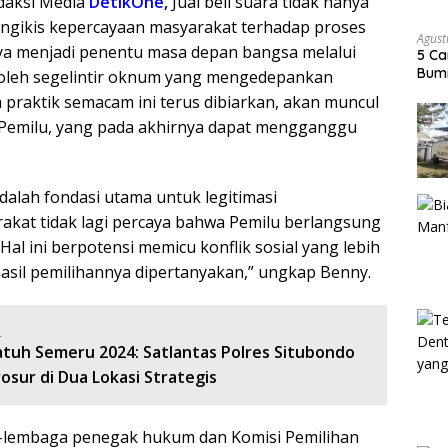
daksi Media
DetikOne,
Jual beli suara tidak hanya
engikis kepercayaan masyarakat terhadap proses
Agust
ya menjadi penentu masa depan bangsa melalui
5 Ca
Bumi
 oleh segelintir oknum yang mengedepankan
 praktik semacam ini terus dibiarkan, akan muncul
 Pemilu, yang pada akhirnya dapat mengganggu
dalah fondasi utama untuk legitimasi
rakat tidak lagi percaya bahwa Pemilu berlangsung
 Hal ini berpotensi memicu konflik sosial yang lebih
hasil pemilihannya dipertanyakan,” ungkap Benny.
:
atuh Semeru 2024: Satlantas Polres Situbondo
osur di Dua Lokasi Strategis
ga-lembaga penegak hukum dan Komisi Pemilihan