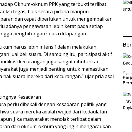
hadap Oknum-oknum PPK yang terbukti terlibat
sanksi tegas, baik secara pidana maupun
nsparan dan cepat diperlukan untuk mengembalikan
rlu adanya pengawasan lebih ketat pada setiap
hingga penghitungan suara di lapangan.
Ber
ukum harus lebih intensif dalam melakukan
n jual beli suara. Di samping itu, partisipasi aktif
indikasi kecurangan juga sangat dibutuhkan.
syarakat juga menjadi penting untuk memastikan
Septe
ak suara mereka dari kecurangan,” ujar pria asal
Kerj
Berh
ingnya Kesadaran
a perlu dibekali dengan kesadaran politik yang
hwa suara mereka adalah wujud dari kedaulatan
apapun. Jika masyarakat menolak terlibat dalam
tawaran dari oknum-oknum yang ingin mengacaukan