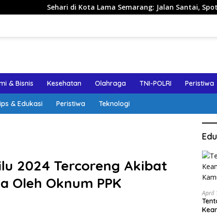
ri di Kota Lama Semarang: Jalan Santai, Spot Foto, dan Reko
i & Bisnis
Kesehatan
Olahraga
TNI-POLRI
Peristiwa
ips & Edukasi
Peristiwa
Teknologi
Edu
lu 2024 Tercoreng Akibat
ra Oleh Oknum PPK
April
Tent
Keam