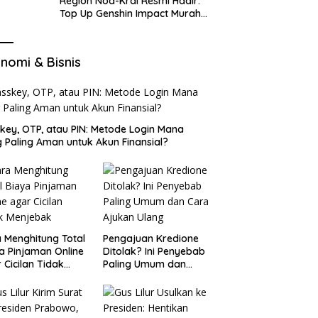
Region Nod-Krai Resmi Hadir:
Top Up Genshin Impact Murah
di VocaGame untuk Jelajah
Wilayah Baru
nomi & Bisnis
key, OTP, atau PIN: Metode Login Mana
 Paling Aman untuk Akun Finansial?
 Menghitung Total
Pengajuan Kredione
a Pinjaman Online
Ditolak? Ini Penyebab
 Cicilan Tidak
Paling Umum dan
jebak
Cara Ajukan Ulang