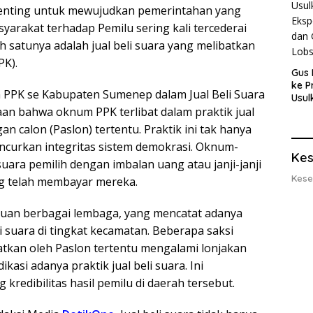
enting untuk mewujudkan pemerintahan yang
yarakat terhadap Pemilu sering kali tercederai
 satunya adalah jual beli suara yang melibatkan
PK).
Gus 
ke P
 PPK se Kabupaten Sumenep dalam Jual Beli Suara
Usul
Eksp
an bahwa oknum PPK terlibat dalam praktik jual
dan 
 calon (Paslon) tertentu. Praktik ini tak hanya
Lobs
curkan integritas sistem demokrasi. Oknum-
Kes
ara pemilih dengan imbalan uang atau janji-janji
Kese
g telah membayar mereka.
muan berbagai lembaga, yang mencatat adanya
 suara di tingkat kecamatan. Beberapa saksi
kan oleh Paslon tertentu mengalami lonjakan
ikasi adanya praktik jual beli suara. Ini
redibilitas hasil pemilu di daerah tersebut.