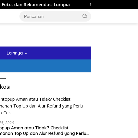
mendasi Lumpia
Panduan Wisata Keluarga ke Kota Batu: I
tutup
Lainnya
kasi
 15, 2026
opup Aman atau Tidak? Checklist
anan Top Up dan Alur Refund yang Perlu