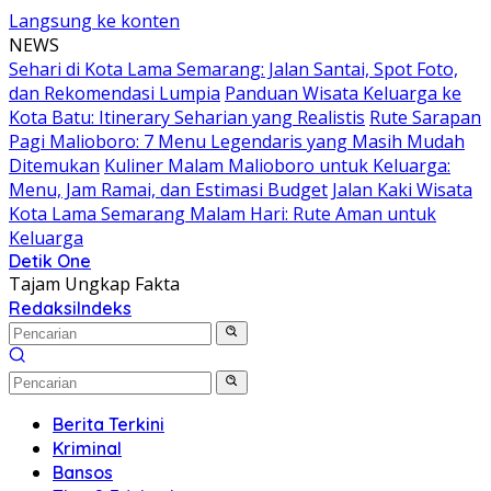
Langsung ke konten
NEWS
Sehari di Kota Lama Semarang: Jalan Santai, Spot Foto,
dan Rekomendasi Lumpia
Panduan Wisata Keluarga ke
Kota Batu: Itinerary Seharian yang Realistis
Rute Sarapan
Pagi Malioboro: 7 Menu Legendaris yang Masih Mudah
Ditemukan
Kuliner Malam Malioboro untuk Keluarga:
Menu, Jam Ramai, dan Estimasi Budget
Jalan Kaki Wisata
Kota Lama Semarang Malam Hari: Rute Aman untuk
Keluarga
Detik One
Tajam Ungkap Fakta
Redaksi
Indeks
Berita Terkini
Kriminal
Bansos