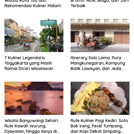
Wisata Kota Tua dan
Bromo: Rute, Biaya, dan Jam
Rekomendasi Kuliner Malam
Terbaik
7 Kuliner Legendaris
Itinerary Solo Lama: Pura
Yogyakarta yang Masih
Mangkunegaran, Kampung
Ramai Dicari Wisatawan
Batik Laweyan, dan Jeda
Timlo-Selat Solo
Wisata Banyuwangi Sehari:
Rute Kuliner Pagi Kediri: Soto
Rute Kawah Wurung,
Bok Ireng, Pecel Tumpang,
Djawatan, hingga Senja di
dan Kopi Dekat Simpang