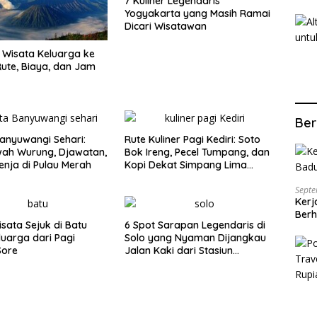
7 Kuliner Legendaris
Yogyakarta yang Masih Ramai
Dicari Wisatawan
Wisata Keluarga ke
ute, Biaya, dan Jam
Ber
anyuwangi Sehari:
Rute Kuliner Pagi Kediri: Soto
wah Wurung, Djawatan,
Bok Ireng, Pecel Tumpang, dan
enja di Pulau Merah
Kopi Dekat Simpang Lima
Gumul
Septe
Kerj
Berh
isata Sejuk di Batu
6 Spot Sarapan Legendaris di
luarga dari Pagi
Solo yang Nyaman Dijangkau
Sore
Jalan Kaki dari Stasiun
Balapan