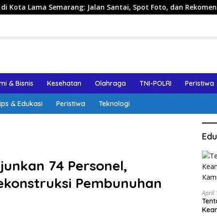
Semarang: Jalan Santai, Spot Foto, dan Rekomendasi Lumpia
i & Bisnis
Kesehatan
Olahraga
TNI-POLRI
Peristiwa
ips & Edukasi
Peristiwa
Teknologi
Edu
junkan 74 Personel,
ekonstruksi Pembunuhan
April
Tent
Keam