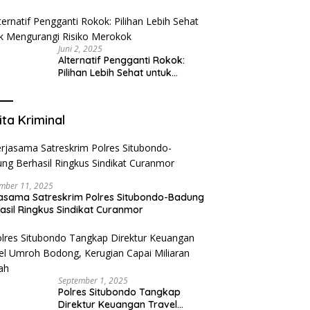
Tangerang: Klinik Gigi Modern
yang Mengerti Kebutuhanmu
Juni 2, 2025
Alternatif Pengganti Rokok:
Pilihan Lebih Sehat untuk
Mengurangi Risiko Merokok
ita Kriminal
mber 11, 2025
asama Satreskrim Polres Situbondo-Badung
asil Ringkus Sindikat Curanmor
September 1, 2025
Polres Situbondo Tangkap
Direktur Keuangan Travel