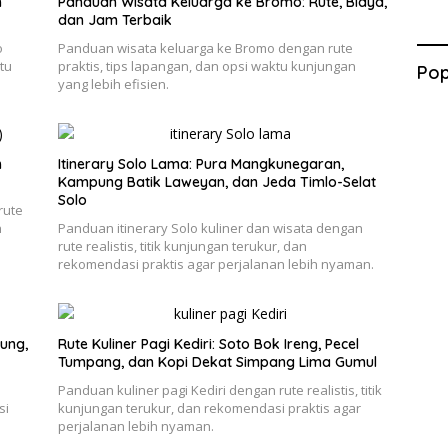
n
Panduan Wisata Keluarga ke Bromo: Rute, Biaya,
dan Jam Terbaik
o
Panduan wisata keluarga ke Bromo dengan rute
tu
praktis, tips lapangan, dan opsi waktu kunjungan
Pop
yang lebih efisien.
h
Itinerary Solo Lama: Pura Mangkunegaran,
Kampung Batik Laweyan, dan Jeda Timlo-Selat
Solo
rute
n
Panduan itinerary Solo kuliner dan wisata dengan
rute realistis, titik kunjungan terukur, dan
rekomendasi praktis agar perjalanan lebih nyaman.
ung,
Rute Kuliner Pagi Kediri: Soto Bok Ireng, Pecel
Tumpang, dan Kopi Dekat Simpang Lima Gumul
e
Panduan kuliner pagi Kediri dengan rute realistis, titik
si
kunjungan terukur, dan rekomendasi praktis agar
perjalanan lebih nyaman.