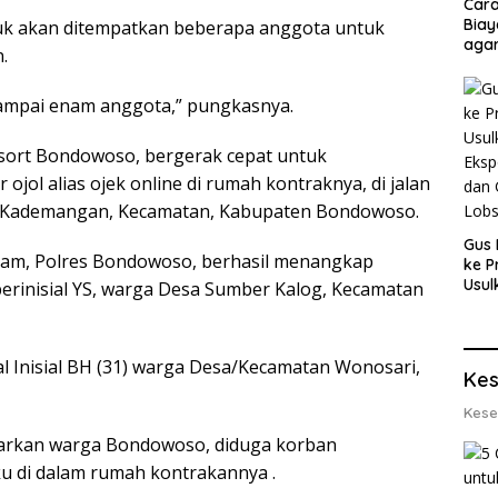
Cara
Biay
masuk akan ditempatkan beberapa anggota untuk
agar
.
Men
 sampai enam anggota,” pungkasnya.
esort Bondowoso, bergerak cepat untuk
ol alias ojek online di rumah kontraknya, di jalan
n Kademangan, Kecamatan, Kabupaten Bondowoso.
Gus 
jam, Polres Bondowoso, berhasil menangkap
ke P
Usul
rinisial YS, warga Desa Sumber Kalog, Kecamatan
Eksp
dan 
Lobs
l Inisial BH (31) warga Desa/Kecamatan Wonosari,
Kes
Kese
rkan warga Bondowoso, diduga korban
u di dalam rumah kontrakannya .