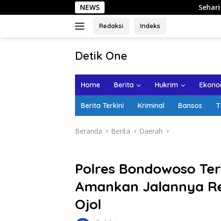
Langsung
NEWS
Sehari di Kota Lama 
ke
konten
Redaksi
Indeks
tutup
Detik One
Tajam
Ungkap
Home
Berita
Hukrim
Ekonom
Fakta
Berita Terkini
Kriminal
Bansos
T
Beranda
Berita
Daerah
Polres Bondowoso Ter
Amankan Jalannya R
Ojol