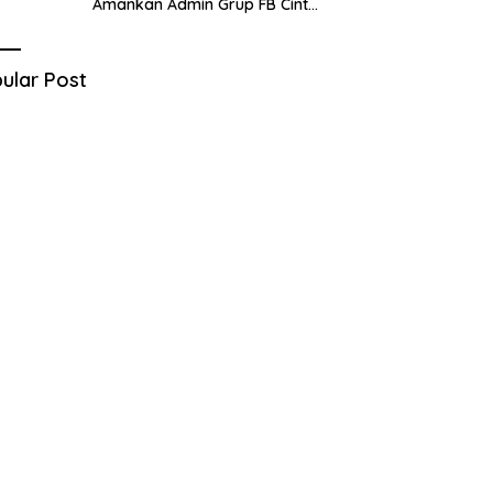
Amankan Admin Grup FB Cinta
Sedarah di Denpasar Bali
ular Post