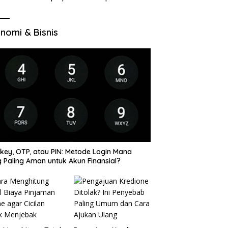
di VocaGame untuk Jelajah
Wilayah Baru
nomi & Bisnis
key, OTP, atau PIN: Metode Login Mana
 Paling Aman untuk Akun Finansial?