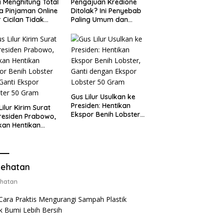
 Menghitung Total
Pengajuan Kredione
a Pinjaman Online
Ditolak? Ini Penyebab
 Cicilan Tidak
Paling Umum dan
jebak
Cara Ajukan Ulang
Gus Lilur Usulkan ke
Presiden: Hentikan
Lilur Kirim Surat
Ekspor Benih Lobster,
residen Prabowo,
Ganti dengan Ekspor
kan Hentikan
Lobster 50 Gram
or Benih Lobster
Ganti Ekspor
ter 50 Gram
ehatan
hatan