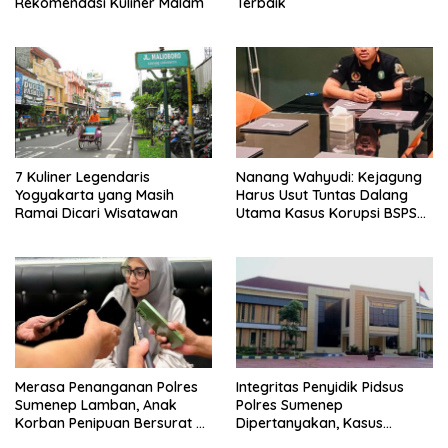
Rekomendasi Kuliner Malam
Terbaik
7 Kuliner Legendaris
Nanang Wahyudi: Kejagung
Yogyakarta yang Masih
Harus Usut Tuntas Dalang
Ramai Dicari Wisatawan
Utama Kasus Korupsi BSPS
Sumenep
Merasa Penanganan Polres
Integritas Penyidik Pidsus
Sumenep Lamban, Anak
Polres Sumenep
Korban Penipuan Bersurat ke
Dipertanyakan, Kasus
Mabes Polri
Dugaan Penipuan Oknum