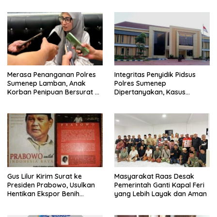
Merasa Penanganan Polres
Integritas Penyidik Pidsus
Sumenep Lamban, Anak
Polres Sumenep
Korban Penipuan Bersurat ke
Dipertanyakan, Kasus
Mabes Polri
Dugaan Penipuan Oknum
LSM Tak Kunjung Ada
Kepastian
Gus Lilur Kirim Surat ke
Masyarakat Raas Desak
Presiden Prabowo, Usulkan
Pemerintah Ganti Kapal Feri
Hentikan Ekspor Benih
yang Lebih Layak dan Aman
Lobster dan Ganti Ekspor
Lobster 50 Gram