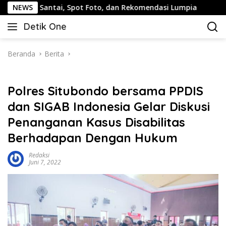
Langsung
antai, Spot Foto, dan Rekomendasi Lumpia
NEWS
Panduan Wis
ke
Detik One
konten
Tajam
Ungkap
Fakta
Beranda
Berita
Polres Situbondo bersama PPDIS
dan SIGAB Indonesia Gelar Diskusi
Penanganan Kasus Disabilitas
Berhadapan Dengan Hukum
Redaksi
Juni 7, 2022