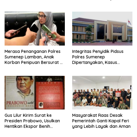
Sumenep
Merasa Penanganan Polres
Integritas Penyidik Pidsus
Sumenep Lamban, Anak
Polres Sumenep
Korban Penipuan Bersurat ke
Dipertanyakan, Kasus
Mabes Polri
Dugaan Penipuan Oknum
LSM Tak Kunjung Ada
Kepastian
Gus Lilur Kirim Surat ke
Masyarakat Raas Desak
Presiden Prabowo, Usulkan
Pemerintah Ganti Kapal Feri
Hentikan Ekspor Benih
yang Lebih Layak dan Aman
Lobster dan Ganti Ekspor