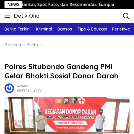
Langsung
 Santai, Spot Foto, dan Rekomendasi Lumpia
NEWS
Panduan Wi
ke
Detik One
konten
Tajam
Ungkap
Berita Terkini
Kriminal
Bansos
Tips & Edukasi
Peristiwa
Fakta
Beranda
Berita
Polres Situbondo Gandeng PMI
Gelar Bhakti Sosial Donor Darah
Redaksi
Maret 25, 2022