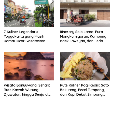
7 Kuliner Legendaris
Itinerary Solo Lama: Pura
Yogyakarta yang Masih
Mangkunegaran, Kampung
Ramai Dicari Wisatawan
Batik Laweyan, dan Jeda
Timlo-Selat Solo
Wisata Banyuwangi Sehari:
Rute Kuliner Pagi Kediri: Soto
Rute Kawah Wurung,
Bok Ireng, Pecel Tumpang,
Djawatan, hingga Senja di
dan Kopi Dekat Simpang
Pulau Merah
Lima Gumul