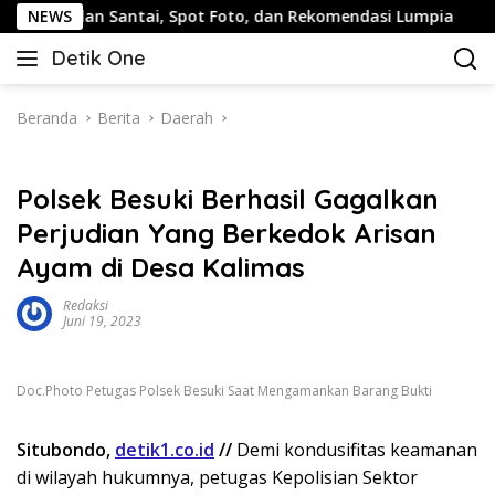
Langsung
an Santai, Spot Foto, dan Rekomendasi Lumpia
NEWS
Panduan 
ke
Detik One
konten
Tajam
Ungkap
Fakta
Beranda
Berita
Daerah
Polsek Besuki Berhasil Gagalkan
Perjudian Yang Berkedok Arisan
Ayam di Desa Kalimas
Redaksi
Juni 19, 2023
Doc.Photo Petugas Polsek Besuki Saat Mengamankan Barang Bukti
Situbondo,
detik1.co.id
//
Demi kondusifitas keamanan
di wilayah hukumnya, petugas Kepolisian Sektor