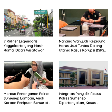
7 Kuliner Legendaris
Nanang Wahyudi: Kejagung
Yogyakarta yang Masih
Harus Usut Tuntas Dalang
Ramai Dicari Wisatawan
Utama Kasus Korupsi BSPS
Sumenep
Merasa Penanganan Polres
Integritas Penyidik Pidsus
Sumenep Lamban, Anak
Polres Sumenep
Korban Penipuan Bersurat ke
Dipertanyakan, Kasus
Mabes Polri
Dugaan Penipuan Oknum
LSM Tak Kunjung Ada