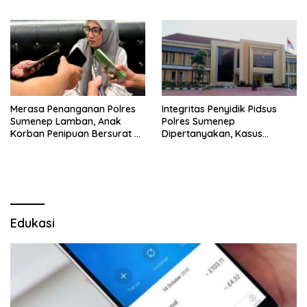
Sumenep
Merasa Penanganan Polres
Integritas Penyidik Pidsus
Sumenep Lamban, Anak
Polres Sumenep
Korban Penipuan Bersurat ke
Dipertanyakan, Kasus
Mabes Polri
Dugaan Penipuan Oknum
LSM Tak Kunjung Ada
Kepastian
Edukasi