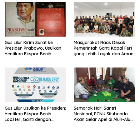
Kepastian
Gus Lilur Kirim Surat ke
Masyarakat Raas Desak
Presiden Prabowo, Usulkan
Pemerintah Ganti Kapal Feri
Hentikan Ekspor Benih
yang Lebih Layak dan Aman
Lobster dan Ganti Ekspor
Lobster 50 Gram
Gus Lilur Usulkan ke Presiden:
Semarak Hari Santri
Hentikan Ekspor Benih
Nasional, PCNU Situbondo
Lobster, Ganti dengan
Akan Gelar Apel di Alun-Alun
Ekspor Lobster 50 Gram
Besuki