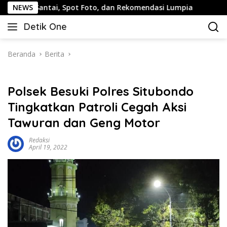
Langsung
ai, Spot Foto, dan Rekomendasi Lumpia
NEWS
Panduan Wisata
ke
Detik One
konten
Tajam
Ungkap
Fakta
Beranda
Berita
Polsek Besuki Polres Situbondo
Tingkatkan Patroli Cegah Aksi
Tawuran dan Geng Motor
Redaksi
April 19, 2022