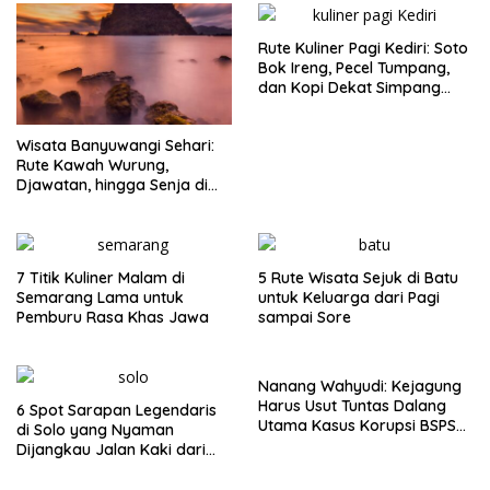
Rute Kuliner Pagi Kediri: Soto
Bok Ireng, Pecel Tumpang,
dan Kopi Dekat Simpang
Lima Gumul
Wisata Banyuwangi Sehari:
Rute Kawah Wurung,
Djawatan, hingga Senja di
Pulau Merah
7 Titik Kuliner Malam di
5 Rute Wisata Sejuk di Batu
Semarang Lama untuk
untuk Keluarga dari Pagi
Pemburu Rasa Khas Jawa
sampai Sore
Nanang Wahyudi: Kejagung
Harus Usut Tuntas Dalang
6 Spot Sarapan Legendaris
Utama Kasus Korupsi BSPS
di Solo yang Nyaman
Sumenep
Dijangkau Jalan Kaki dari
Stasiun Balapan