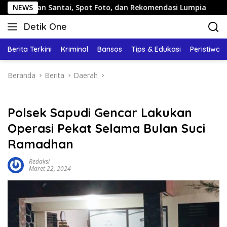
Langsung
Jalan Santai, Spot Foto, dan Rekomendasi Lumpia
NEWS
Pandu
ke
Detik One
konten
Tajam
Ungkap
Berita Terkini
Kriminal
Bansos
Tips & Edukasi
Peristiwa
Fakta
Beranda
Berita
Daerah
Polsek Sapudi Gencar Lakukan
Operasi Pekat Selama Bulan Suci
Ramadhan
Redaksi
Maret 22, 2024