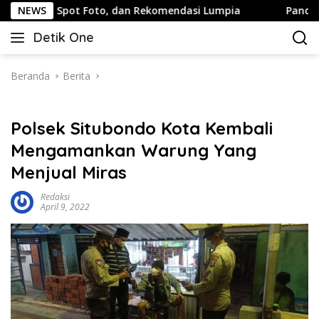
Langsung
pot Foto, dan Rekomendasi Lumpia
NEWS
Panduan Wisata Kelua
ke
Detik One
konten
Tajam
Ungkap
Fakta
Beranda
Berita
Polsek Situbondo Kota Kembali
Mengamankan Warung Yang
Menjual Miras
Redaksi
April 9, 2022