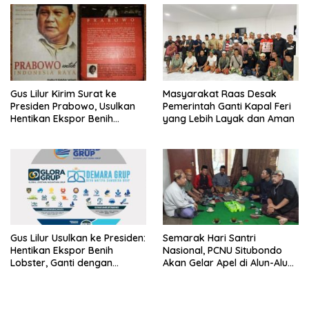
Kepastian
Gus Lilur Kirim Surat ke
Masyarakat Raas Desak
Presiden Prabowo, Usulkan
Pemerintah Ganti Kapal Feri
Hentikan Ekspor Benih
yang Lebih Layak dan Aman
Lobster dan Ganti Ekspor
Lobster 50 Gram
Gus Lilur Usulkan ke Presiden:
Semarak Hari Santri
Hentikan Ekspor Benih
Nasional, PCNU Situbondo
Lobster, Ganti dengan
Akan Gelar Apel di Alun-Alun
Ekspor Lobster 50 Gram
Besuki