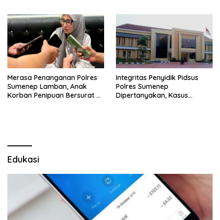
Sumenep
Merasa Penanganan Polres
Integritas Penyidik Pidsus
Sumenep Lamban, Anak
Polres Sumenep
Korban Penipuan Bersurat ke
Dipertanyakan, Kasus
Mabes Polri
Dugaan Penipuan Oknum
LSM Tak Kunjung Ada
Kepastian
Edukasi