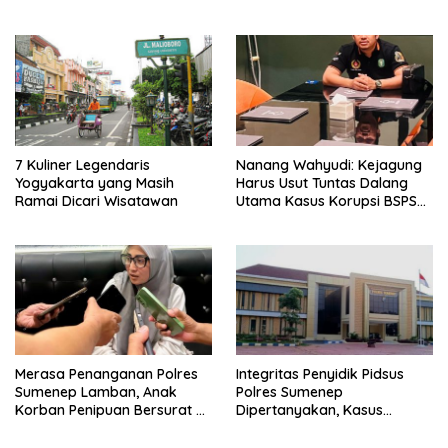
7 Kuliner Legendaris
Nanang Wahyudi: Kejagung
Yogyakarta yang Masih
Harus Usut Tuntas Dalang
Ramai Dicari Wisatawan
Utama Kasus Korupsi BSPS
Sumenep
Merasa Penanganan Polres
Integritas Penyidik Pidsus
Sumenep Lamban, Anak
Polres Sumenep
Korban Penipuan Bersurat ke
Dipertanyakan, Kasus
Mabes Polri
Dugaan Penipuan Oknum
LSM Tak Kunjung Ada