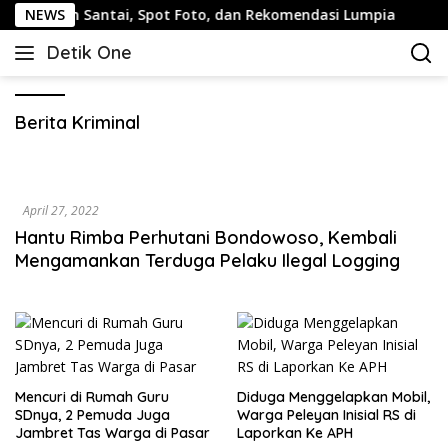
Langsung
: Jalan Santai, Spot Foto, dan Rekomendasi Lumpia
NEWS
Pa
ke
Detik One
konten
Tajam
Ungkap
Fakta
Berita Kriminal
April 27, 2022
Hantu Rimba Perhutani Bondowoso, Kembali
Mengamankan Terduga Pelaku Ilegal Logging
Mencuri di Rumah Guru
Diduga Menggelapkan Mobil,
SDnya, 2 Pemuda Juga
Warga Peleyan Inisial RS di
Jambret Tas Warga di Pasar
Laporkan Ke APH