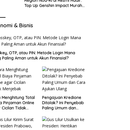
Region Nod-Krai Resmi Hadir:
Top Up Genshin Impact Murah
di VocaGame untuk Jelajah
Wilayah Baru
nomi & Bisnis
key, OTP, atau PIN: Metode Login Mana
 Paling Aman untuk Akun Finansial?
 Menghitung Total
Pengajuan Kredione
a Pinjaman Online
Ditolak? Ini Penyebab
 Cicilan Tidak
Paling Umum dan
jebak
Cara Ajukan Ulang