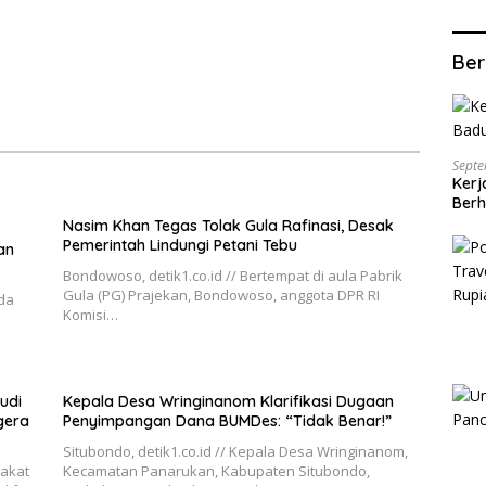
Ber
Septe
Kerj
Berh
Nasim Khan Tegas Tolak Gula Rafinasi, Desak
Pemerintah Lindungi Petani Tebu
an
Bondowoso, detik1.co.id // Bertempat di aula Pabrik
Gula (PG) Prajekan, Bondowoso, anggota DPR RI
ada
Komisi…
udi
Kepala Desa Wringinanom Klarifikasi Dugaan
gera
Penyimpangan Dana BUMDes: “Tidak Benar!”
Situbondo, detik1.co.id // Kepala Desa Wringinanom,
rakat
Kecamatan Panarukan, Kabupaten Situbondo,