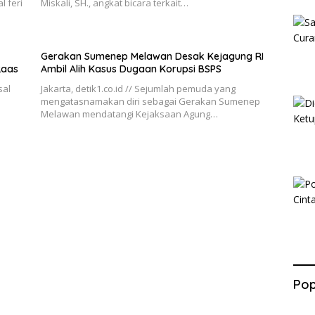
 feri
Miskali, SH., angkat bicara terkait…
Gerakan Sumenep Melawan Desak Kejagung RI
Raas
Ambil Alih Kasus Dugaan Korupsi BSPS
sal
Jakarta, detik1.co.id // Sejumlah pemuda yang
mengatasnamakan diri sebagai Gerakan Sumenep
Melawan mendatangi Kejaksaan Agung…
Pop