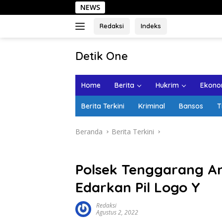
Langsung
NEWS
Sehari
ke
konten
Redaksi
Indeks
tutup
Detik One
Tajam
Ungkap
Home
Berita
Hukrim
Ekonom
Fakta
Berita Terkini
Kriminal
Bansos
T
Beranda
Berita Terkini
Polsek Tenggarang 
Edarkan Pil Logo Y
Redaksi
Agustus 2, 2022