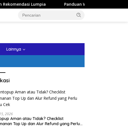
dasi Lumpia
Panduan Wisata Keluarga ke Kota Batu: Iti
tutup
Lainnya
kasi
 15, 2026
opup Aman atau Tidak? Checklist
anan Top Up dan Alur Refund yang Perlu