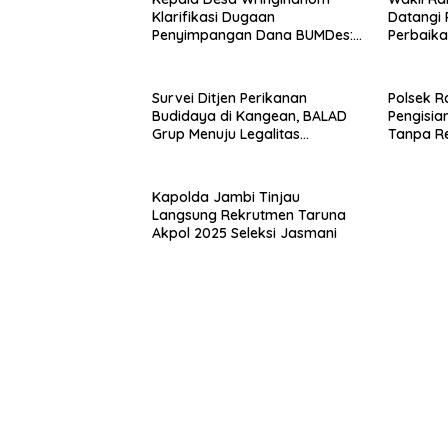
Klarifikasi Dugaan
Datangi 
Penyimpangan Dana BUMDes:
Perbaikan
“Tidak Benar!”
Raas
Survei Ditjen Perikanan
Polsek R
Budidaya di Kangean, BALAD
Pengisia
Grup Menuju Legalitas
Tanpa R
Budidaya Laut Nasional
Kapolda Jambi Tinjau
Langsung Rekrutmen Taruna
Akpol 2025 Seleksi Jasmani