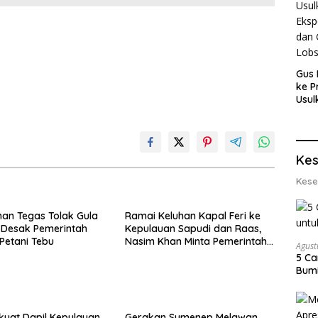
Gus 
ke P
Usul
Eksp
dan 
Lobs
Kes
Kese
an Tegas Tolak Gula
Ramai Keluhan Kapal Feri ke
, Desak Pemerintah
Kepulauan Sapudi dan Raas,
 Petani Tebu
Nasim Khan Minta Pemerintah
Agust
Segera Bertindak
5 Ca
Bumi
kyat Dapil Kepulauan
Gerakan Sumenep Melawan