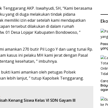
ek Tenggarang AKP. Iswahyudi, SH, “Kami berasama
u yang di duga melakukan tindak pidana
k memiliki izin edar setelah kami mendapatkan
Eko
kapan tersebut dilakukan di dalam rumah
Rw. 01 Desa Lojajar Kabupaten Bondowoso, ”
Pass
yang
mi amankan 270 butir Pil Logo Y dan uang tunai Rp.
alam kasus ini pelaku MH kami jerat dengan Pasal
tentang kesehatan, ” imbuhnya.
g bukti kami amankan oleh petugas Polsek
an lebih lanjut, ” tutup Kapolsek Tenggarang.
Cara
Biay
agar
Men
:
sah Kenang Siswa Kelas VI SDN Gayam lll