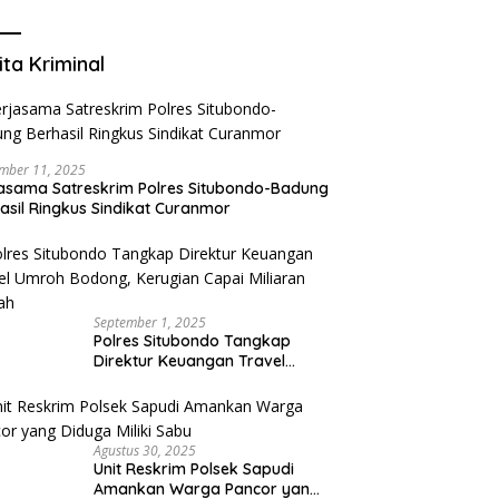
Mengurangi Risiko Merokok
ita Kriminal
mber 11, 2025
asama Satreskrim Polres Situbondo-Badung
asil Ringkus Sindikat Curanmor
September 1, 2025
Polres Situbondo Tangkap
Direktur Keuangan Travel
Umroh Bodong, Kerugian
Capai Miliaran Rupiah
Agustus 30, 2025
Unit Reskrim Polsek Sapudi
Amankan Warga Pancor yang