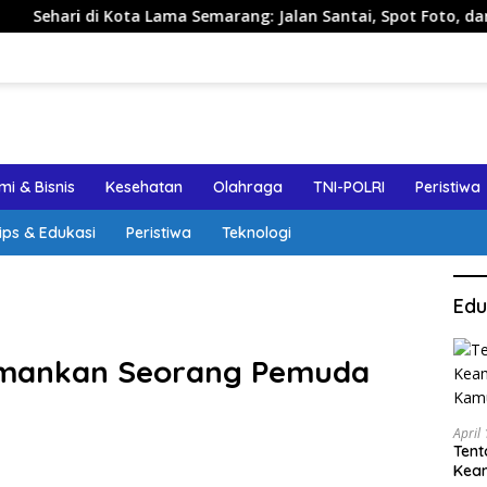
 di Kota Lama Semarang: Jalan Santai, Spot Foto, dan Rekomen
i & Bisnis
Kesehatan
Olahraga
TNI-POLRI
Peristiwa
ips & Edukasi
Peristiwa
Teknologi
Edu
Amankan Seorang Pemuda
April
Tent
Keam