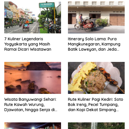
7 Kuliner Legendaris
Itinerary Solo Lama: Pura
Yogyakarta yang Masih
Mangkunegaran, Kampung
Ramai Dicari Wisatawan
Batik Laweyan, dan Jeda
Timlo-Selat Solo
Wisata Banyuwangi Sehari:
Rute Kuliner Pagi Kediri: Soto
Rute Kawah Wurung,
Bok Ireng, Pecel Tumpang,
Djawatan, hingga Senja di
dan Kopi Dekat Simpang
Pulau Merah
Lima Gumul