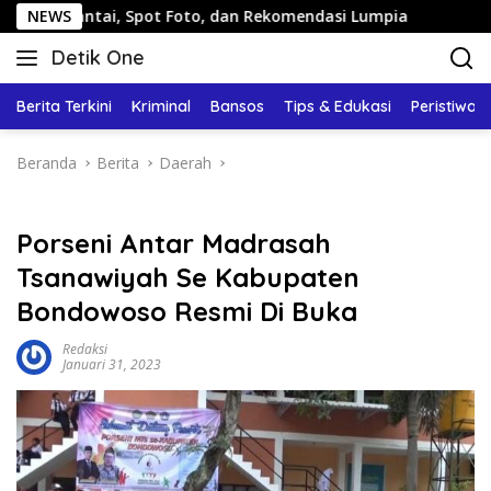
Langsung
ntai, Spot Foto, dan Rekomendasi Lumpia
NEWS
Panduan Wisa
ke
Detik One
konten
Tajam
Ungkap
Berita Terkini
Kriminal
Bansos
Tips & Edukasi
Peristiwa
Fakta
Beranda
Berita
Daerah
Porseni Antar Madrasah
Tsanawiyah Se Kabupaten
Bondowoso Resmi Di Buka
Redaksi
Januari 31, 2023