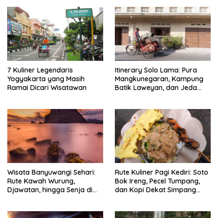
7 Kuliner Legendaris
Itinerary Solo Lama: Pura
Yogyakarta yang Masih
Mangkunegaran, Kampung
Ramai Dicari Wisatawan
Batik Laweyan, dan Jeda
Timlo-Selat Solo
Wisata Banyuwangi Sehari:
Rute Kuliner Pagi Kediri: Soto
Rute Kawah Wurung,
Bok Ireng, Pecel Tumpang,
Djawatan, hingga Senja di
dan Kopi Dekat Simpang
Pulau Merah
Lima Gumul