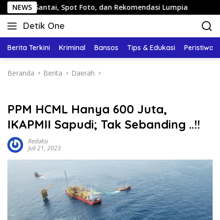
Langsung
antai, Spot Foto, dan Rekomendasi Lumpia
NEWS
Panduan Wisa
ke
Detik One
konten
Tajam
Ungkap
Berita Terkini
Kriminal
Bansos
Tips & Edukasi
Peristiwa
Fakta
Beranda
Berita
Daerah
PPM HCML Hanya 600 Juta,
IKAPMII Sapudi; Tak Sebanding ..!!
Redaksi
Juli 21, 2023