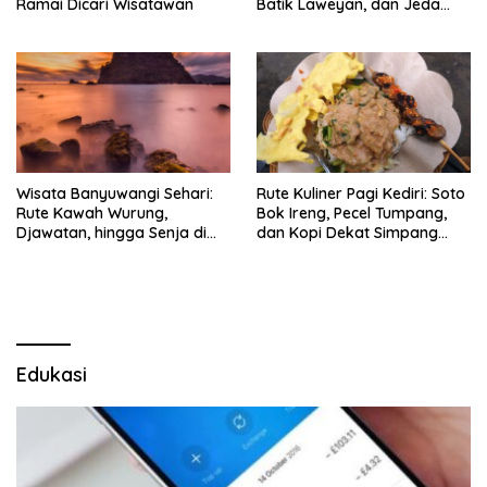
Ramai Dicari Wisatawan
Batik Laweyan, dan Jeda
Timlo-Selat Solo
Wisata Banyuwangi Sehari:
Rute Kuliner Pagi Kediri: Soto
Rute Kawah Wurung,
Bok Ireng, Pecel Tumpang,
Djawatan, hingga Senja di
dan Kopi Dekat Simpang
Pulau Merah
Lima Gumul
Edukasi