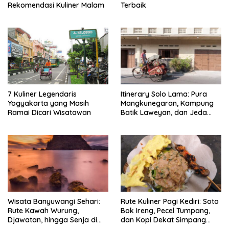
Rekomendasi Kuliner Malam
Terbaik
7 Kuliner Legendaris
Itinerary Solo Lama: Pura
Yogyakarta yang Masih
Mangkunegaran, Kampung
Ramai Dicari Wisatawan
Batik Laweyan, dan Jeda
Timlo-Selat Solo
Wisata Banyuwangi Sehari:
Rute Kuliner Pagi Kediri: Soto
Rute Kawah Wurung,
Bok Ireng, Pecel Tumpang,
Djawatan, hingga Senja di
dan Kopi Dekat Simpang
Pulau Merah
Lima Gumul