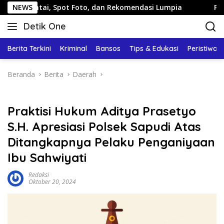
Langsung
i, Spot Foto, dan Rekomendasi Lumpia
NEWS
Panduan Wisata K
ke
Detik One
konten
Tajam
Ungkap
Berita Terkini
Kriminal
Bansos
Tips & Edukasi
Peristiwa
Fakta
Beranda
Berita
Daerah
Praktisi Hukum Aditya Prasetyo
S.H. Apresiasi Polsek Sapudi Atas
Ditangkapnya Pelaku Penganiyaan
Ibu Sahwiyati
Redaksi
Oktober 20, 2024