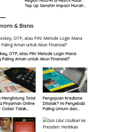
Region Nod-Krai Resmi Hadir:
Top Up Genshin Impact Murah
di VocaGame untuk Jelajah
Wilayah Baru
nomi & Bisnis
key, OTP, atau PIN: Metode Login Mana
 Paling Aman untuk Akun Finansial?
 Menghitung Total
Pengajuan Kredione
a Pinjaman Online
Ditolak? Ini Penyebab
 Cicilan Tidak
Paling Umum dan
jebak
Cara Ajukan Ulang