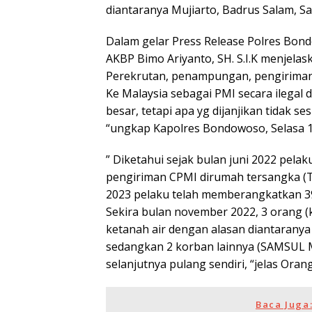
diantaranya Mujiarto, Badrus Salam, Sa
Dalam gelar Press Release Polres Bon
AKBP Bimo Ariyanto, SH. S.I.K menjel
Perekrutan, penampungan, pengiriman
Ke Malaysia sebagai PMI secara ilegal 
besar, tetapi apa yg dijanjikan tidak
“ungkap Kapolres Bondowoso, Selasa 13
” Diketahui sejak bulan juni 2022 pe
pengiriman CPMI dirumah tersangka (TKP
2023 pelaku telah memberangkatkan 39 
Sekira bulan november 2022, 3 orang (
ketanah air dengan alasan diantaranya
sedangkan 2 korban lainnya (SAMSUL 
selanjutnya pulang sendiri, “jelas Or
Baca Juga