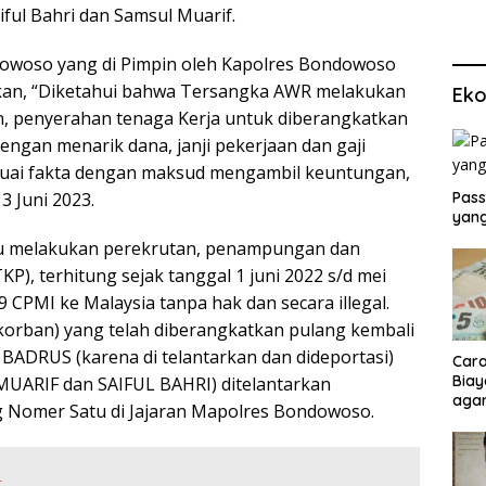
iful Bahri dan Samsul Muarif.
dowoso yang di Pimpin oleh Kapolres Bondowoso
askan, “Diketahui bahwa Tersangka AWR melakukan
Eko
, penyerahan tenaga Kerja untuk diberangkatkan
dengan menarik dana, janji pekerjaan dan gaji
 sesuai fakta dengan maksud mengambil keuntungan,
 Juni 2023.
Pass
yang
laku melakukan perekrutan, penampungan dan
), terhitung sejak tanggal 1 juni 2022 s/d mei
CPMI ke Malaysia tanpa hak dan secara illegal.
korban) yang telah diberangkatkan pulang kembali
 BADRUS (karena di telantarkan dan dideportasi)
Cara
Biay
MUARIF dan SAIFUL BAHRI) ditelantarkan
agar
ang Nomer Satu di Jajaran Mapolres Bondowoso.
Men
: