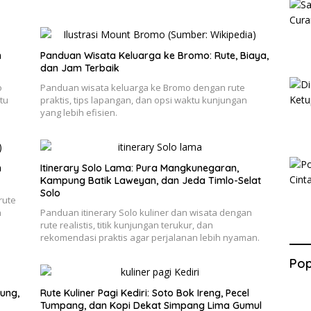
n
Panduan Wisata Keluarga ke Bromo: Rute, Biaya,
dan Jam Terbaik
o
Panduan wisata keluarga ke Bromo dengan rute
tu
praktis, tips lapangan, dan opsi waktu kunjungan
yang lebih efisien.
h
Itinerary Solo Lama: Pura Mangkunegaran,
Kampung Batik Laweyan, dan Jeda Timlo-Selat
Solo
rute
n
Panduan itinerary Solo kuliner dan wisata dengan
rute realistis, titik kunjungan terukur, dan
rekomendasi praktis agar perjalanan lebih nyaman.
Pop
ung,
Rute Kuliner Pagi Kediri: Soto Bok Ireng, Pecel
Tumpang, dan Kopi Dekat Simpang Lima Gumul