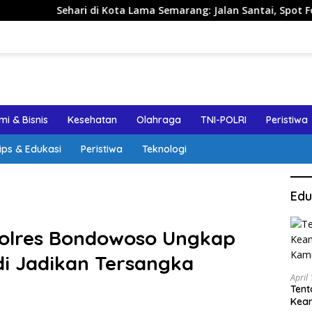
Sehari di Kota Lama Semarang: Jalan Santai, Spot Foto, dan R
i & Bisnis
Kesehatan
Olahraga
TNI-POLRI
Peristiwa
ips & Edukasi
Peristiwa
Teknologi
Edu
polres Bondowoso Ungkap
di Jadikan Tersangka
April
Tent
Keam