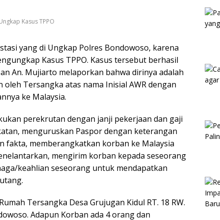
Kam
 Ungkap Kasus TPPO
tasi yang di Ungkap Polres Bondowoso, karena
engungkap Kasus TPPO. Kasus tersebut berhasil
ban An. Mujiarto melaporkan bahwa dirinya adalah
n oleh Tersangka atas nama Inisial AWR dengan
nnya ke Malaysia.
kan perekrutan dengan janji pekerjaan dan gaji
gkatan, menguruskan Paspor dengan keterangan
gan fakta, memberangkatkan korban ke Malaysia
 menelantarkan, mengirim korban kepada seseorang
naga/keahlian seseorang untuk mendapatkan
utang.
Rumah Tersangka Desa Grujugan Kidul RT. 18 RW.
dowoso. Adapun Korban ada 4 orang dan