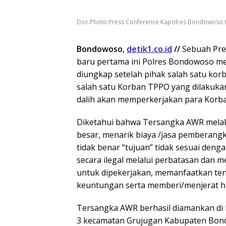
Doc.Photo Press Conference Kapolres Bondowoso
Bondowoso,
detik1.co.id
//
Sebuah Pres
baru pertama ini Polres Bondowoso m
diungkap setelah pihak salah satu kor
salah satu Korban TPPO yang dilakuka
dalih akan memperkerjakan para Korba
Diketahui bahwa Tersangka AWR melaku
besar, menarik biaya /jasa pemberan
tidak benar “tujuan” tidak sesuai den
secara ilegal melalui perbatasan dan
untuk dipekerjakan, memanfaatkan te
keuntungan serta memberi/menjerat h
Tersangka AWR berhasil diamankan di 
3 kecamatan Grujugan Kabupaten Bon