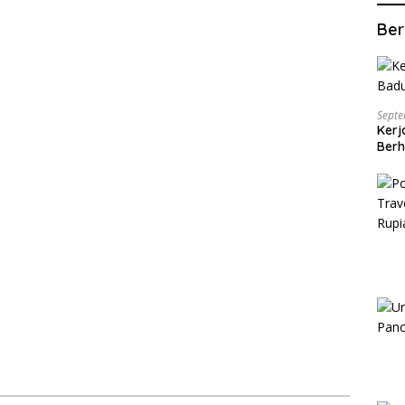
Balapan
Ber
Septe
Kerj
Berh