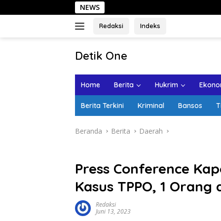
Langsung
NEWS
ke
konten
Redaksi
Indeks
tutup
Detik One
Tajam
Ungkap
Home
Berita
Hukrim
Ekonom
Fakta
Berita Terkini
Kriminal
Bansos
T
Beranda
Berita
Daerah
Press Conference Ka
Kasus TPPO, 1 Orang 
Redaksi
Juni 13, 2023