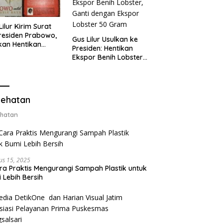
Lilur Kirim Surat
residen Prabowo,
Gus Lilur Usulkan ke
kan Hentikan
Presiden: Hentikan
or Benih Lobster
Ekspor Benih Lobster,
Ganti Ekspor
Ganti dengan Ekspor
ter 50 Gram
Lobster 50 Gram
ehatan
hatan
us 15, 2025
ra Praktis Mengurangi Sampah Plastik untuk
 Lebih Bersih