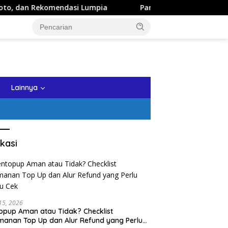
ekomendasi Lumpia
Panduan Wisata Keluarga ke Kota Bat
tutup
Lainnya
kasi
 15, 2026
opup Aman atau Tidak? Checklist
anan Top Up dan Alur Refund yang Perlu