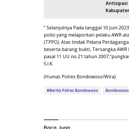
Antisipas
Kabupaten
” Selanjutnya Pada tanggal 10 Juni 2
polisi yang melaporkan pelaku AWR at
(TPPO). Atas tindak Pidana Perdagang
beserta barang bukti, Tersangka AWR kam
pasal 11 UU no 21 tahun 2007,”pungka
S.I.K.
(Humas Polres Bondowoso/Wira)
#Berita Polres Bondowoso
Bondowoso
Baca Juga