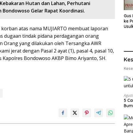
i Kebakaran Hutan dan Lahan, Perhutani
 Bondowoso Gelar Rapat Koordinasi.
Gus 
ke P
Usul
023 korban atas nama MUJIARTO membuat laporan
Eksp
as dugaan tindak pidana perdagangan orang
dan 
Lobs
an Orang yang dilakukan oleh Tersangka AWR
i jerat dengan Pasal 2 ayat (1), pasal 4, pasal 10,
s Kapolres Bondowoso AKBP Bimo Ariyanto, SH.
Kes
Kese
Agust
5 Ca
Bumi