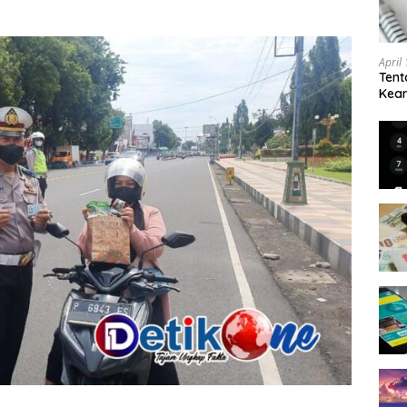
April
Tent
Keam
Kam