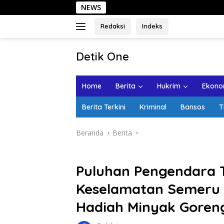
Langsung
NEWS
Sehari di Ko
ke
konten
Redaksi
Indeks
tutup
Detik One
Tajam
Ungkap
Home
Berita
Hukrim
Ekonom
Fakta
Berita Terkini
Kriminal
Bansos
T
Beranda
Berita
Puluhan Pengendara T
Keselamatan Semeru 2
Hadiah Minyak Goren