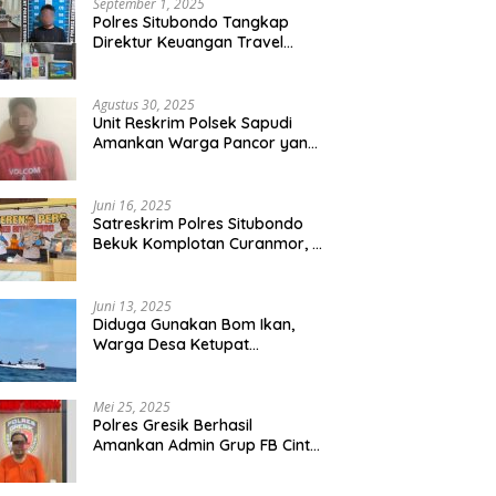
September 1, 2025
Polres Situbondo Tangkap
Direktur Keuangan Travel
Umroh Bodong, Kerugian
Capai Miliaran Rupiah
Agustus 30, 2025
Unit Reskrim Polsek Sapudi
Amankan Warga Pancor yang
Diduga Miliki Sabu
Juni 16, 2025
Satreskrim Polres Situbondo
Bekuk Komplotan Curanmor, 9
Tersangka Berhasil Diringkus
Juni 13, 2025
Diduga Gunakan Bom Ikan,
Warga Desa Ketupat
Kecamatan Raas Terancam
Pidana
Mei 25, 2025
Polres Gresik Berhasil
Amankan Admin Grup FB Cinta
Sedarah di Denpasar Bali