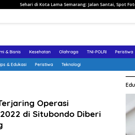
ta Lama Semarang: Jalan Santai, Spot Foto, dan Rekomendasi L
i & Bisnis
Kesehatan
Olahraga
TNI-POLRI
Peristiwa
ips & Edukasi
Peristiwa
Teknologi
Edu
erjaring Operasi
022 di Situbondo Diberi
g