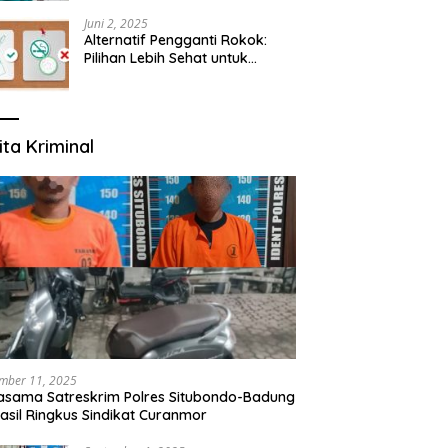
yang Mengerti Kebutuhanmu
Juni 2, 2025
Alternatif Pengganti Rokok:
Pilihan Lebih Sehat untuk
Mengurangi Risiko Merokok
ita Kriminal
mber 11, 2025
asama Satreskrim Polres Situbondo-Badung
asil Ringkus Sindikat Curanmor