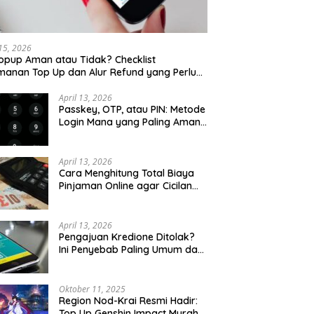
 15, 2026
opup Aman atau Tidak? Checklist
anan Top Up dan Alur Refund yang Perlu
u Cek
April 13, 2026
Passkey, OTP, atau PIN: Metode
Login Mana yang Paling Aman
untuk Akun Finansial?
April 13, 2026
Cara Menghitung Total Biaya
Pinjaman Online agar Cicilan
Tidak Menjebak
April 13, 2026
Pengajuan Kredione Ditolak?
Ini Penyebab Paling Umum dan
Cara Ajukan Ulang
Oktober 11, 2025
Region Nod-Krai Resmi Hadir:
Top Up Genshin Impact Murah