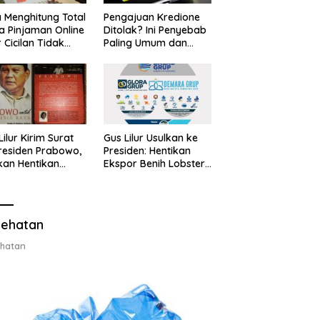
 Menghitung Total
Pengajuan Kredione
a Pinjaman Online
Ditolak? Ini Penyebab
 Cicilan Tidak
Paling Umum dan
jebak
Cara Ajukan Ulang
Lilur Kirim Surat
Gus Lilur Usulkan ke
residen Prabowo,
Presiden: Hentikan
kan Hentikan
Ekspor Benih Lobster,
or Benih Lobster
Ganti dengan Ekspor
Ganti Ekspor
Lobster 50 Gram
ter 50 Gram
ehatan
hatan