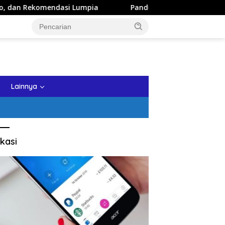
umpia
Panduan Wisata Keluarga ke Kota Batu: Itinerary
tutup
Lainnya
kasi