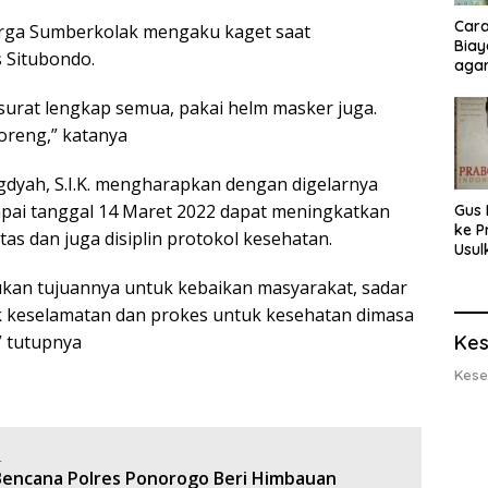
Cara
rga Sumberkolak mengaku kaget saat
Biay
s Situbondo.
agar
Men
-surat lengkap semua, pakai helm masker juga.
oreng,” katanya
ngdyah, S.I.K. mengharapkan dengan digelarnya
pai tanggal 14 Maret 2022 dapat meningkatkan
Gus 
ke P
tas dan juga disiplin protokol kesehatan.
Usul
Eksp
kukan tujuannya untuk kebaikan masyarakat, sadar
dan 
Lobs
tuk keselamatan dan prokes untuk kesehatan dimasa
Kes
” tutupnya
Kese
:
encana Polres Ponorogo Beri Himbauan