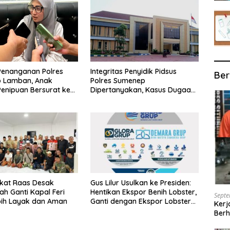
Penanganan Polres
Integritas Penyidik Pidsus
Ber
 Lamban, Anak
Polres Sumenep
enipuan Bersurat ke
Dipertanyakan, Kasus Dugaan
lri
Penipuan Oknum LSM Tak
Kunjung Ada Kepastian
kat Raas Desak
Gus Lilur Usulkan ke Presiden:
ah Ganti Kapal Feri
Hentikan Ekspor Benih Lobster,
Septe
bih Layak dan Aman
Ganti dengan Ekspor Lobster
Kerj
50 Gram
Berh