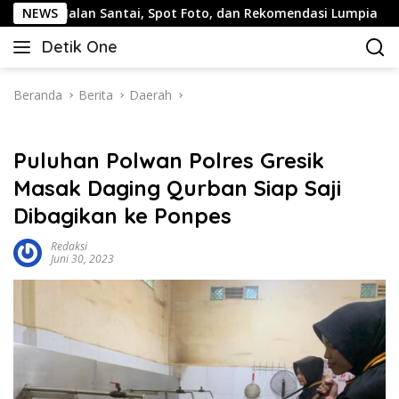
Langsung
: Jalan Santai, Spot Foto, dan Rekomendasi Lumpia
NEWS
Pan
ke
Detik One
konten
Tajam
Ungkap
Fakta
Beranda
Berita
Daerah
Puluhan Polwan Polres Gresik
Masak Daging Qurban Siap Saji
Dibagikan ke Ponpes
Redaksi
Juni 30, 2023