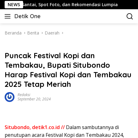
Langsung
 Santai, Spot Foto, dan Rekomendasi Lumpia
NEWS
Panduan W
ke
Detik One
konten
Tajam
Ungkap
Fakta
Beranda
Berita
Daerah
Puncak Festival Kopi dan
Tembakau, Bupati Situbondo
Harap Festival Kopi dan Tembakau
2025 Tetap Meriah
Redaksi
September 20, 2024
Situbondo, detik1.co.id //
Dalam sambutannya di
penutupan acara Festival Kopi dan Tembakau 2024,