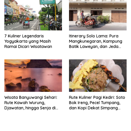
7 Kuliner Legendaris
Itinerary Solo Lama: Pura
Yogyakarta yang Masih
Mangkunegaran, Kampung
Ramai Dicari Wisatawan
Batik Laweyan, dan Jeda
Timlo-Selat Solo
Wisata Banyuwangi Sehari:
Rute Kuliner Pagi Kediri: Soto
Rute Kawah Wurung,
Bok Ireng, Pecel Tumpang,
Djawatan, hingga Senja di
dan Kopi Dekat Simpang
Pulau Merah
Lima Gumul