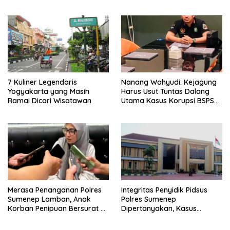
7 Kuliner Legendaris
Nanang Wahyudi: Kejagung
Yogyakarta yang Masih
Harus Usut Tuntas Dalang
Ramai Dicari Wisatawan
Utama Kasus Korupsi BSPS
Sumenep
Merasa Penanganan Polres
Integritas Penyidik Pidsus
Sumenep Lamban, Anak
Polres Sumenep
Korban Penipuan Bersurat ke
Dipertanyakan, Kasus
Mabes Polri
Dugaan Penipuan Oknum
LSM Tak Kunjung Ada