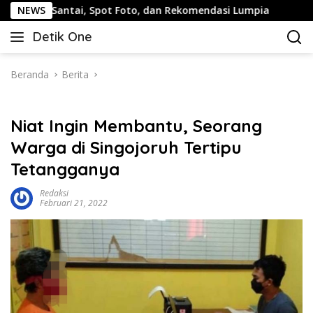
Langsung
ntai, Spot Foto, dan Rekomendasi Lumpia
NEWS
Panduan Wisa
ke
Detik One
konten
Tajam
Ungkap
Fakta
Beranda
Berita
Niat Ingin Membantu, Seorang
Warga di Singojoruh Tertipu
Tetangganya
Redaksi
Februari 21, 2022