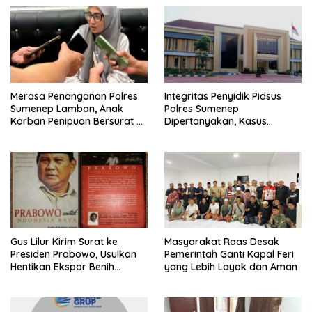
Merasa Penanganan Polres
Integritas Penyidik Pidsus
Sumenep Lamban, Anak
Polres Sumenep
Korban Penipuan Bersurat ke
Dipertanyakan, Kasus
Mabes Polri
Dugaan Penipuan Oknum
LSM Tak Kunjung Ada
Kepastian
Gus Lilur Kirim Surat ke
Masyarakat Raas Desak
Presiden Prabowo, Usulkan
Pemerintah Ganti Kapal Feri
Hentikan Ekspor Benih
yang Lebih Layak dan Aman
Lobster dan Ganti Ekspor
Lobster 50 Gram