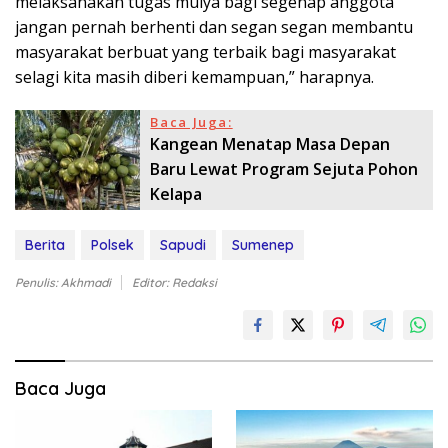
melaksanakan tugas mulya bagi segenap anggota
jangan pernah berhenti dan segan segan membantu
masyarakat berbuat yang terbaik bagi masyarakat
selagi kita masih diberi kemampuan,” harapnya.
Baca Juga:
Kangean Menatap Masa Depan
Baru Lewat Program Sejuta Pohon
Kelapa
Berita
Polsek
Sapudi
Sumenep
Penulis: Akhmadi
Editor: Redaksi
Baca Juga