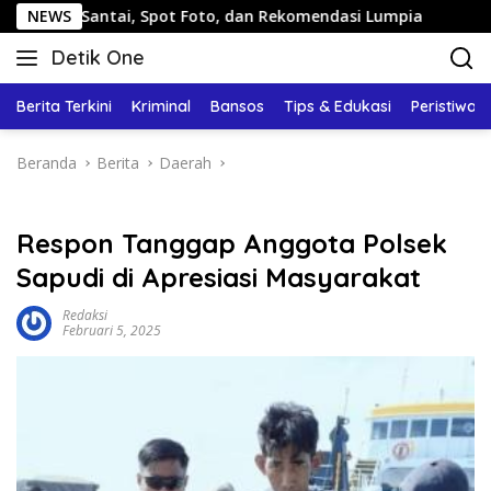
Langsung
Santai, Spot Foto, dan Rekomendasi Lumpia
NEWS
Panduan Wi
ke
Detik One
konten
Tajam
Ungkap
Berita Terkini
Kriminal
Bansos
Tips & Edukasi
Peristiwa
Fakta
Beranda
Berita
Daerah
Respon Tanggap Anggota Polsek
Sapudi di Apresiasi Masyarakat
Redaksi
Februari 5, 2025