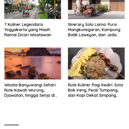
7 Kuliner Legendaris
Itinerary Solo Lama: Pura
Yogyakarta yang Masih
Mangkunegaran, Kampung
Ramai Dicari Wisatawan
Batik Laweyan, dan Jeda
Timlo-Selat Solo
Wisata Banyuwangi Sehari:
Rute Kuliner Pagi Kediri: Soto
Rute Kawah Wurung,
Bok Ireng, Pecel Tumpang,
Djawatan, hingga Senja di
dan Kopi Dekat Simpang
Pulau Merah
Lima Gumul