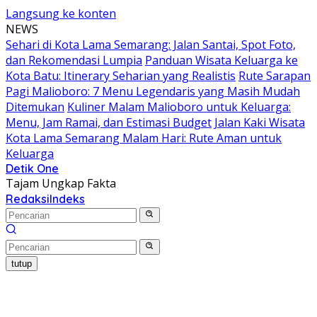
Langsung ke konten
NEWS
Sehari di Kota Lama Semarang: Jalan Santai, Spot Foto,
dan Rekomendasi Lumpia
Panduan Wisata Keluarga ke
Kota Batu: Itinerary Seharian yang Realistis
Rute Sarapan
Pagi Malioboro: 7 Menu Legendaris yang Masih Mudah
Ditemukan
Kuliner Malam Malioboro untuk Keluarga:
Menu, Jam Ramai, dan Estimasi Budget
Jalan Kaki Wisata
Kota Lama Semarang Malam Hari: Rute Aman untuk
Keluarga
Detik One
Tajam Ungkap Fakta
Redaksi
Indeks
tutup