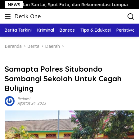
Langsung
: Jalan Santai, Spot Foto, dan Rekomendasi Lumpia
NEWS
Pan
ke
Detik One
konten
Tajam
Ungkap
Berita Terkini
Kriminal
Bansos
Tips & Edukasi
Peristiwa
Fakta
Beranda
Berita
Daerah
Samapta Polres Situbondo
Sambangi Sekolah Untuk Cegah
Buliying
Redaksi
Agustus 24, 2023