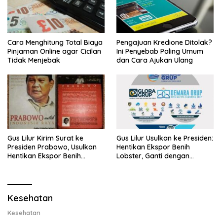
Cara Menghitung Total Biaya
Pengajuan Kredione Ditolak?
Pinjaman Online agar Cicilan
Ini Penyebab Paling Umum
Tidak Menjebak
dan Cara Ajukan Ulang
Gus Lilur Kirim Surat ke
Gus Lilur Usulkan ke Presiden:
Presiden Prabowo, Usulkan
Hentikan Ekspor Benih
Hentikan Ekspor Benih
Lobster, Ganti dengan
Lobster dan Ganti Ekspor
Ekspor Lobster 50 Gram
Lobster 50 Gram
Kesehatan
Kesehatan