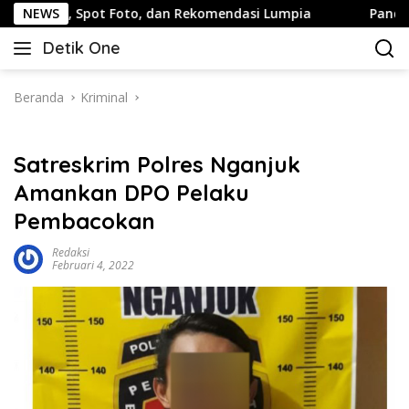
Langsung
Spot Foto, dan Rekomendasi Lumpia
NEWS
Panduan Wisata Kelu
ke
Detik One
konten
Tajam
Ungkap
Fakta
Beranda
Kriminal
Satreskrim Polres Nganjuk
Amankan DPO Pelaku
Pembacokan
Redaksi
Februari 4, 2022