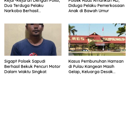
Kejar-Kejaran Dengan Polisi,
Polsek Raas Amankan RD,
Dua Terduga Pelaku
Diduga Pelaku Pemerkosaan
Narkoba Berhasil
Anak di Bawah Umur
Diamankan Polsek
Nonggunong
Sigap!! Polsek Sapudi
Kasus Pembunuhan Hamsan
Berhasil Bekuk Pencuri Motor
di Pulau Kangean Masih
Dalam Waktu Singkat
Gelap, Keluarga Desak
Kapolres Baru Ungkap Otak
Pelaku