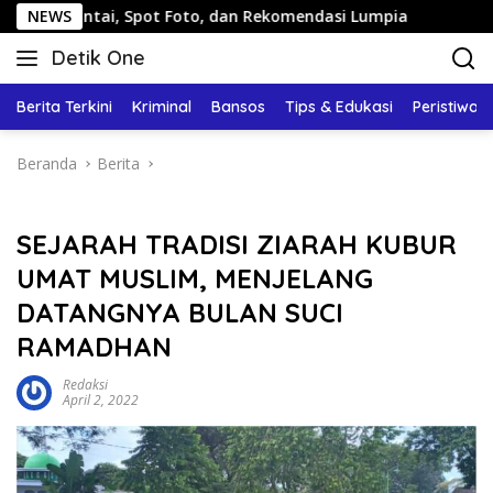
Langsung
ai, Spot Foto, dan Rekomendasi Lumpia
NEWS
Panduan Wisata
ke
Detik One
konten
Tajam
Ungkap
Berita Terkini
Kriminal
Bansos
Tips & Edukasi
Peristiwa
Fakta
Beranda
Berita
SEJARAH TRADISI ZIARAH KUBUR
UMAT MUSLIM, MENJELANG
DATANGNYA BULAN SUCI
RAMADHAN
Redaksi
April 2, 2022