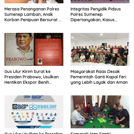
Merasa Penanganan Polres
Integritas Penyidik Pidsus
Sumenep Lamban, Anak
Polres Sumenep
Korban Penipuan Bersurat ke
Dipertanyakan, Kasus
Mabes Polri
Dugaan Penipuan Oknum
LSM Tak Kunjung Ada
Kepastian
Gus Lilur Kirim Surat ke
Masyarakat Raas Desak
Presiden Prabowo, Usulkan
Pemerintah Ganti Kapal Feri
Hentikan Ekspor Benih
yang Lebih Layak dan Aman
Lobster dan Ganti Ekspor
Lobster 50 Gram