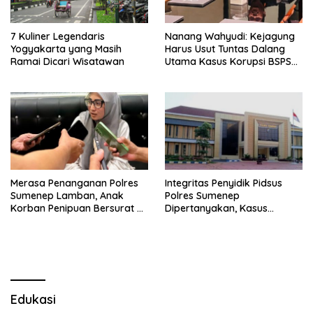
7 Kuliner Legendaris
Nanang Wahyudi: Kejagung
Yogyakarta yang Masih
Harus Usut Tuntas Dalang
Ramai Dicari Wisatawan
Utama Kasus Korupsi BSPS
Sumenep
Merasa Penanganan Polres
Integritas Penyidik Pidsus
Sumenep Lamban, Anak
Polres Sumenep
Korban Penipuan Bersurat ke
Dipertanyakan, Kasus
Mabes Polri
Dugaan Penipuan Oknum
LSM Tak Kunjung Ada
Kepastian
Edukasi