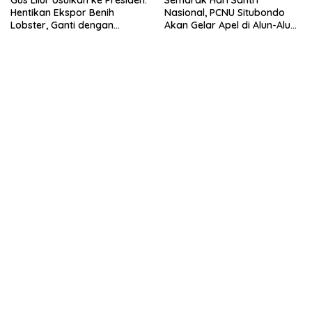
Gus Lilur Usulkan ke Presiden:
Semarak Hari Santri
Hentikan Ekspor Benih
Nasional, PCNU Situbondo
Lobster, Ganti dengan
Akan Gelar Apel di Alun-Alun
Ekspor Lobster 50 Gram
Besuki