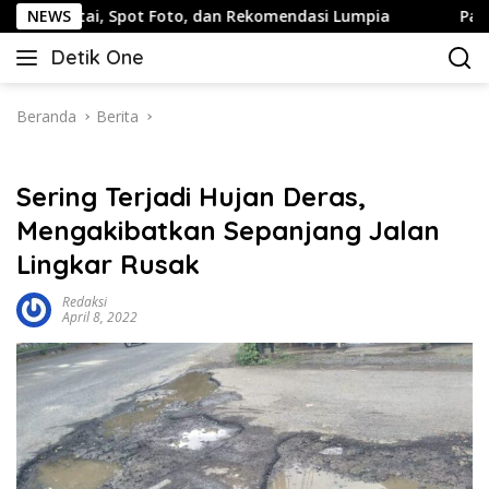
Langsung
 Spot Foto, dan Rekomendasi Lumpia
NEWS
Panduan Wisata Kel
ke
Detik One
konten
Tajam
Ungkap
Fakta
Beranda
Berita
Sering Terjadi Hujan Deras,
Mengakibatkan Sepanjang Jalan
Lingkar Rusak
Redaksi
April 8, 2022