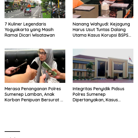
7 Kuliner Legendaris
Nanang Wahyudi: Kejagung
Yogyakarta yang Masih
Harus Usut Tuntas Dalang
Ramai Dicari Wisatawan
Utama Kasus Korupsi BSPS
Sumenep
Merasa Penanganan Polres
Integritas Penyidik Pidsus
Sumenep Lamban, Anak
Polres Sumenep
Korban Penipuan Bersurat ke
Dipertanyakan, Kasus
Mabes Polri
Dugaan Penipuan Oknum
LSM Tak Kunjung Ada
Kepastian