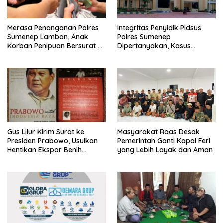
Merasa Penanganan Polres
Integritas Penyidik Pidsus
Sumenep Lamban, Anak
Polres Sumenep
Korban Penipuan Bersurat ke
Dipertanyakan, Kasus
Mabes Polri
Dugaan Penipuan Oknum
LSM Tak Kunjung Ada
Kepastian
Gus Lilur Kirim Surat ke
Masyarakat Raas Desak
Presiden Prabowo, Usulkan
Pemerintah Ganti Kapal Feri
Hentikan Ekspor Benih
yang Lebih Layak dan Aman
Lobster dan Ganti Ekspor
Lobster 50 Gram