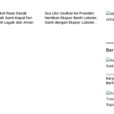
lri
Penipuan Oknum LSM Tak
Kunjung Ada Kepastian
kat Raas Desak
Gus Lilur Usulkan ke Presiden:
ah Ganti Kapal Feri
Hentikan Ekspor Benih Lobster,
bih Layak dan Aman
Ganti dengan Ekspor Lobster
50 Gram
Ber
Septe
Kerj
Berh