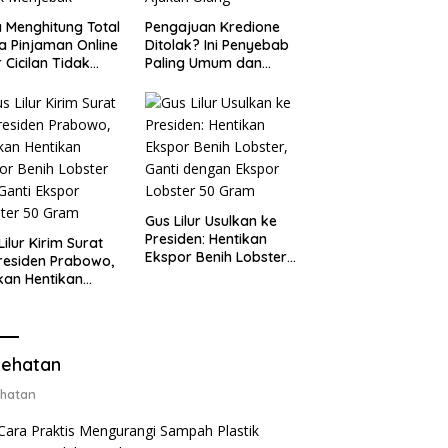
 Menghitung Total
Pengajuan Kredione
a Pinjaman Online
Ditolak? Ini Penyebab
 Cicilan Tidak
Paling Umum dan
jebak
Cara Ajukan Ulang
Gus Lilur Usulkan ke
Presiden: Hentikan
Lilur Kirim Surat
Ekspor Benih Lobster,
residen Prabowo,
Ganti dengan Ekspor
kan Hentikan
Lobster 50 Gram
or Benih Lobster
Ganti Ekspor
ter 50 Gram
ehatan
hatan