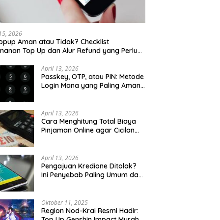
 15, 2026
opup Aman atau Tidak? Checklist
anan Top Up dan Alur Refund yang Perlu
u Cek
April 13, 2026
Passkey, OTP, atau PIN: Metode
Login Mana yang Paling Aman
untuk Akun Finansial?
April 13, 2026
Cara Menghitung Total Biaya
Pinjaman Online agar Cicilan
Tidak Menjebak
April 13, 2026
Pengajuan Kredione Ditolak?
Ini Penyebab Paling Umum dan
Cara Ajukan Ulang
Oktober 11, 2025
Region Nod-Krai Resmi Hadir:
Top Up Genshin Impact Murah