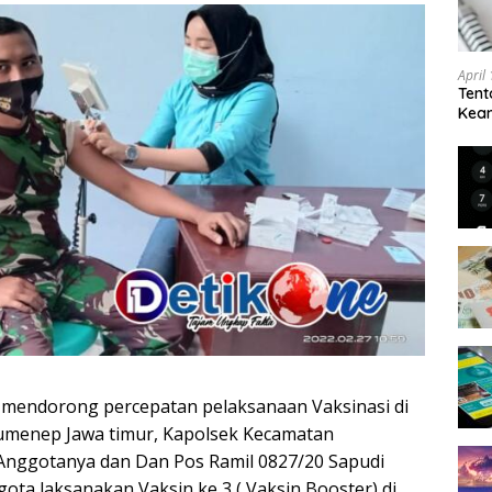
April
Tent
Keam
Kam
mendorong percepatan pelaksanaan Vaksinasi di
enep Jawa timur, Kapolsek Kecamatan
nggotanya dan Dan Pos Ramil 0827/20 Sapudi
a laksanakan Vaksin ke 3 ( Vaksin Booster) di