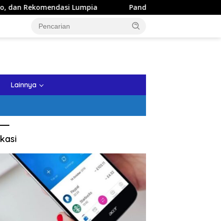
ndasi Lumpia
Panduan Wisata Keluarga ke Kota Batu: Iti
tutup
Lainnya
kasi