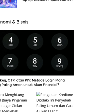
di VocaGame untuk Jelajah
Wilayah Baru
nomi & Bisnis
key, OTP, atau PIN: Metode Login Mana
 Paling Aman untuk Akun Finansial?