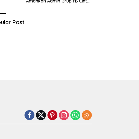
Amankan Admin Grup FB Cinta
Sedarah di Denpasar Bali
ular Post