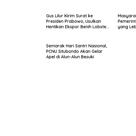
Sumenep
Mabes Po
Gus Lilur Kirim Surat ke
Masyara
Presiden Prabowo, Usulkan
Pemerint
Hentikan Ekspor Benih Lobster
yang Le
dan Ganti Ekspor Lobster 50
Gram
Semarak Hari Santri Nasional,
PCNU Situbondo Akan Gelar
Apel di Alun-Alun Besuki