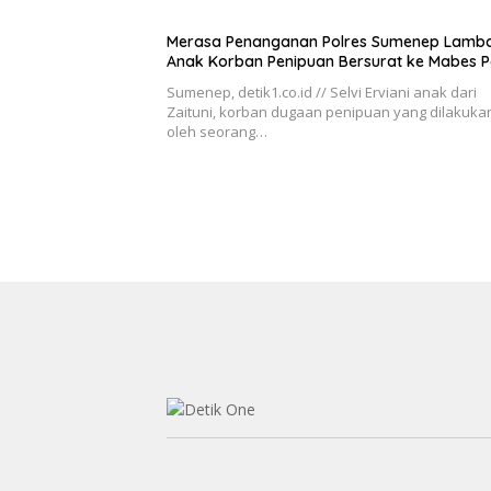
Merasa Penanganan Polres Sumenep Lamba
Anak Korban Penipuan Bersurat ke Mabes Po
Sumenep, detik1.co.id // Selvi Erviani anak dari
Zaituni, korban dugaan penipuan yang dilakuka
oleh seorang…