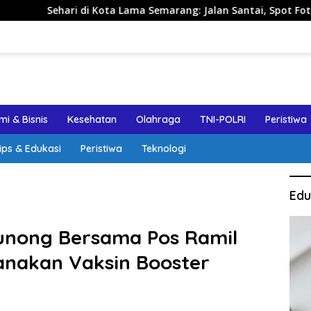
i di Kota Lama Semarang: Jalan Santai, Spot Foto, dan Rekome
i & Bisnis
Kesehatan
Olahraga
TNI-POLRI
Peristiwa
ips & Edukasi
Peristiwa
Teknologi
Edu
gunong Bersama Pos Ramil
anakan Vaksin Booster