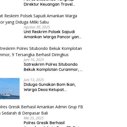
Direktur Keuangan Travel
Umroh Bodong, Kerugian
Capai Miliaran Rupiah
Agustus 30, 2025
Unit Reskrim Polsek Sapudi
Amankan Warga Pancor yang
Diduga Miliki Sabu
Juni 16, 2025
Satreskrim Polres Situbondo
Bekuk Komplotan Curanmor, 9
Tersangka Berhasil Diringkus
Juni 13, 2025
Diduga Gunakan Bom Ikan,
Warga Desa Ketupat
Kecamatan Raas Terancam
Pidana
Mei 25, 2025
Polres Gresik Berhasil