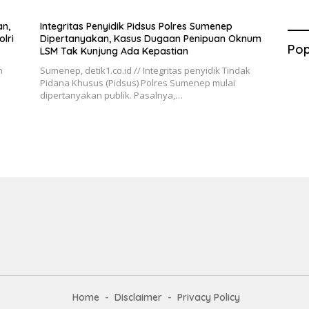
n,
Integritas Penyidik Pidsus Polres Sumenep
lri
Dipertanyakan, Kasus Dugaan Penipuan Oknum
Pop
LSM Tak Kunjung Ada Kepastian
n
Sumenep, detik1.co.id // Integritas penyidik Tindak
Pidana Khusus (Pidsus) Polres Sumenep mulai
dipertanyakan publik. Pasalnya,…
Home
Disclaimer
Privacy Policy