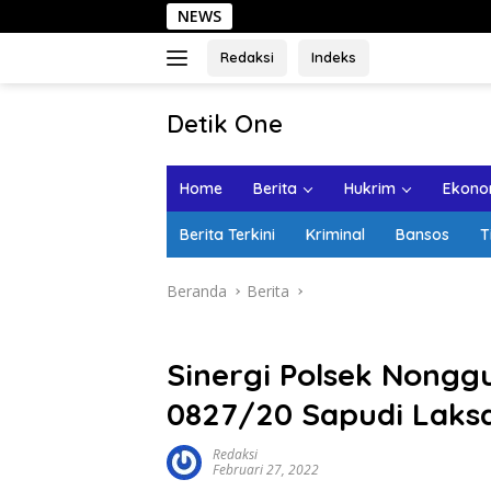
Langsung
NEWS
Sehar
ke
konten
Redaksi
Indeks
tutup
Detik One
Tajam
Ungkap
Home
Berita
Hukrim
Ekonom
Fakta
Berita Terkini
Kriminal
Bansos
T
Beranda
Berita
Sinergi Polsek Nong
0827/20 Sapudi Laks
Redaksi
Februari 27, 2022