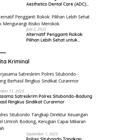
Aesthetics Dental Care (ADC)
Tangerang: Klinik Gigi Modern
yang Mengerti Kebutuhanmu
Juni 2, 2025
Alternatif Pengganti Rokok:
Pilihan Lebih Sehat untuk
Mengurangi Risiko Merokok
ita Kriminal
mber 11, 2025
asama Satreskrim Polres Situbondo-Badung
asil Ringkus Sindikat Curanmor
September 1, 2025
Polres Situbondo Tangkap