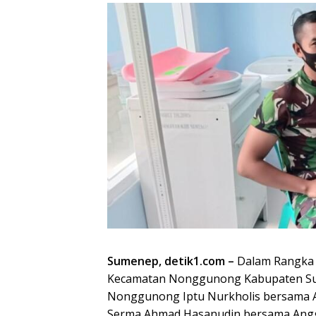
Sumenep, detik1.com –
Dalam Rangka 
Kecamatan Nonggunong Kabupaten Sum
Nonggunong Iptu Nurkholis bersama A
Serma Ahmad Hasanudin bersama Anggot