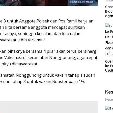
Cara
Biay
agar
 ke 3 untuk Anggota Polsek dan Pos Ramil berjalan
Men
elah kita bersama anggota mendapat suntikan
unitasnya, sehingga kesalamatan kita dalam
yarakat lebih terjamin”
kan pihaknya bersama 4 pilar akan terus bersinergi
n Vaksinasi di kecamatan Nonggunong, agar cepat
Gus 
nity ) dimasyarakat.
ke P
Usul
ecamatan Nonggunong untuk vaksin tahap 1 sudah
Eksp
dan 
% dan tahap 3 untuk vaksin Booster baru 1%.
Lobs
Kes
Kese
: