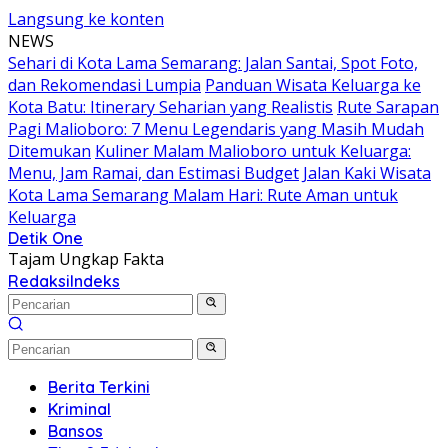
Langsung ke konten
NEWS
Sehari di Kota Lama Semarang: Jalan Santai, Spot Foto,
dan Rekomendasi Lumpia
Panduan Wisata Keluarga ke
Kota Batu: Itinerary Seharian yang Realistis
Rute Sarapan
Pagi Malioboro: 7 Menu Legendaris yang Masih Mudah
Ditemukan
Kuliner Malam Malioboro untuk Keluarga:
Menu, Jam Ramai, dan Estimasi Budget
Jalan Kaki Wisata
Kota Lama Semarang Malam Hari: Rute Aman untuk
Keluarga
Detik One
Tajam Ungkap Fakta
Redaksi
Indeks
Berita Terkini
Kriminal
Bansos