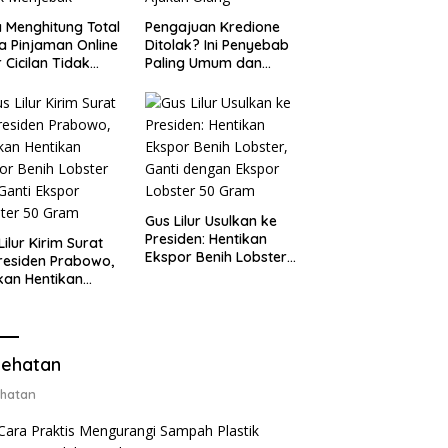
 Menghitung Total
Pengajuan Kredione
a Pinjaman Online
Ditolak? Ini Penyebab
 Cicilan Tidak
Paling Umum dan
jebak
Cara Ajukan Ulang
Gus Lilur Usulkan ke
Presiden: Hentikan
Lilur Kirim Surat
Ekspor Benih Lobster,
residen Prabowo,
Ganti dengan Ekspor
kan Hentikan
Lobster 50 Gram
or Benih Lobster
Ganti Ekspor
ter 50 Gram
ehatan
hatan