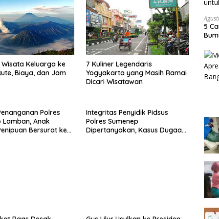
Agust
5 Ca
Bumi
Wisata Keluarga ke
7 Kuliner Legendaris
ute, Biaya, dan Jam
Yogyakarta yang Masih Ramai
Dicari Wisatawan
Penanganan Polres
Integritas Penyidik Pidsus
 Lamban, Anak
Polres Sumenep
enipuan Bersurat ke
Dipertanyakan, Kasus Dugaan
lri
Penipuan Oknum LSM Tak
Kunjung Ada Kepastian
kat Raas Desak
Gus Lilur Usulkan ke Presiden: