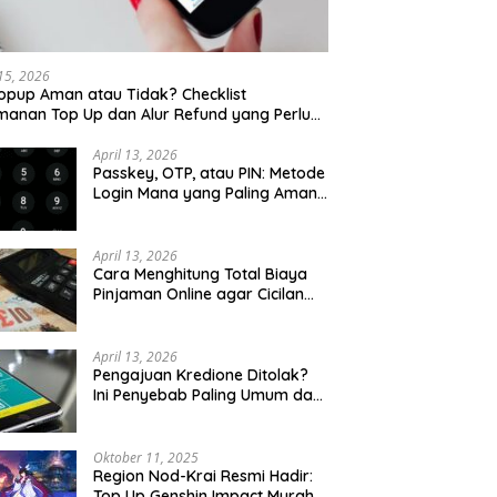
 15, 2026
opup Aman atau Tidak? Checklist
anan Top Up dan Alur Refund yang Perlu
u Cek
April 13, 2026
Passkey, OTP, atau PIN: Metode
Login Mana yang Paling Aman
untuk Akun Finansial?
April 13, 2026
Cara Menghitung Total Biaya
Pinjaman Online agar Cicilan
Tidak Menjebak
April 13, 2026
Pengajuan Kredione Ditolak?
Ini Penyebab Paling Umum dan
Cara Ajukan Ulang
Oktober 11, 2025
Region Nod-Krai Resmi Hadir:
Top Up Genshin Impact Murah