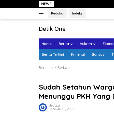
Langsung
NEWS
Seh
ke
konten
Redaksi
Indeks
tutup
Detik One
Tajam
Ungkap
Home
Berita
Hukrim
Ekonom
Fakta
Berita Terkini
Kriminal
Bansos
T
Beranda
Berita
Sudah Setahun Warg
Menunggu PKH Yang B
Redaksi
Februari 10, 2022