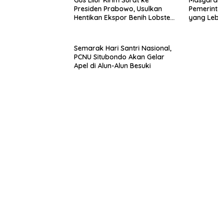
Presiden Prabowo, Usulkan
Pemerint
Hentikan Ekspor Benih Lobster
yang Le
dan Ganti Ekspor Lobster 50
Gram
Semarak Hari Santri Nasional,
PCNU Situbondo Akan Gelar
Apel di Alun-Alun Besuki