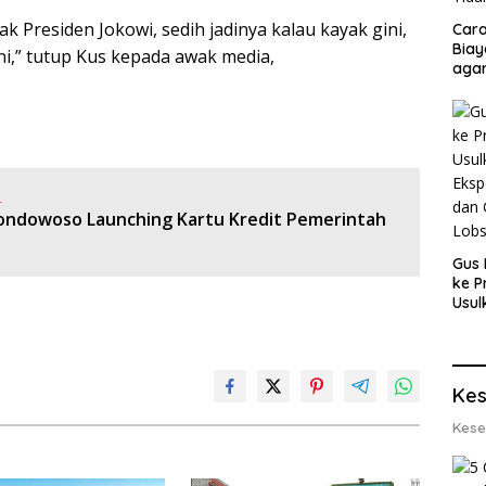
k Presiden Jokowi, sedih jadinya kalau kayak gini,
Cara
Biay
i,” tutup Kus kepada awak media,
agar
Men
:
ndowoso Launching Kartu Kredit Pemerintah
Gus 
ke P
Usul
Eksp
dan 
Lobs
Kes
Kese