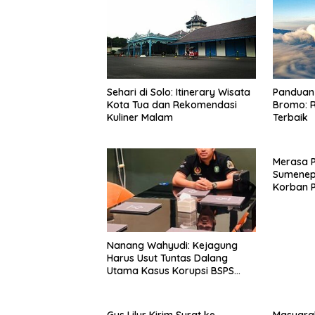
Sehari di Solo: Itinerary Wisata
Panduan 
Kota Tua dan Rekomendasi
Bromo: R
Kuliner Malam
Terbaik
Merasa 
Sumenep
Korban P
Mabes Po
Nanang Wahyudi: Kejagung
Harus Usut Tuntas Dalang
Utama Kasus Korupsi BSPS
Sumenep
Gus Lilur Kirim Surat ke
Masyara