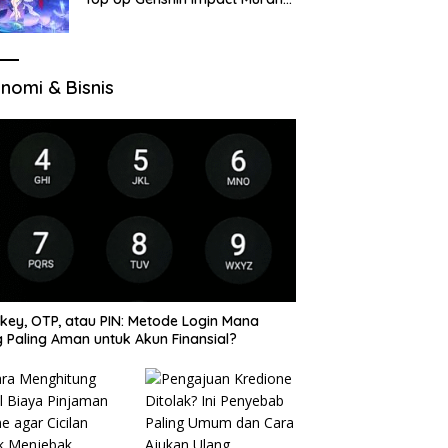
di VocaGame untuk Jelajah
Wilayah Baru
nomi & Bisnis
key, OTP, atau PIN: Metode Login Mana
 Paling Aman untuk Akun Finansial?