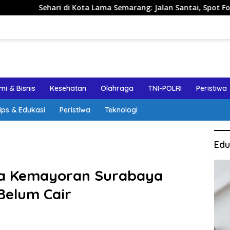
ari di Kota Lama Semarang: Jalan Santai, Spot Foto, dan Reko
i & Bisnis
Kesehatan
Olahraga
TNI-POLRI
Peristiwa
ips & Edukasi
Peristiwa
Teknologi
Edu
a Kemayoran Surabaya
elum Cair