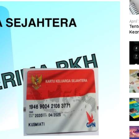
April
Tent
Keam
Kam