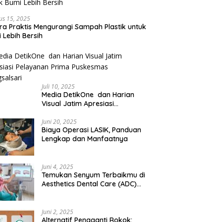
us 15, 2025
ra Praktis Mengurangi Sampah Plastik untuk
 Lebih Bersih
Juli 10, 2025
Media DetikOne dan Harian
Visual Jatim Apresiasi
Pelayanan Prima Puskesmas
Bangsalsari
Juni 20, 2025
Biaya Operasi LASIK, Panduan
Lengkap dan Manfaatnya
Juni 4, 2025
Temukan Senyum Terbaikmu di
Aesthetics Dental Care (ADC)
Tangerang: Klinik Gigi Modern
yang Mengerti Kebutuhanmu
Juni 2, 2025
Alternatif Pengganti Rokok: