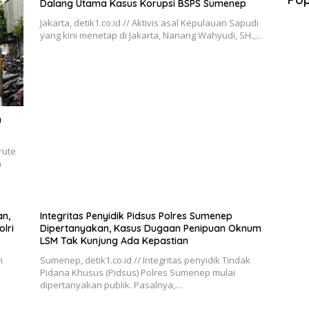
Dalang Utama Kasus Korupsi BSPS Sumenep
Jakarta, detik1.co.id // Aktivis asal Kepulauan Sapudi
yang kini menetap di Jakarta, Nanang Wahyudi, SH.,…
h
rute
n
n,
Integritas Penyidik Pidsus Polres Sumenep
lri
Dipertanyakan, Kasus Dugaan Penipuan Oknum
LSM Tak Kunjung Ada Kepastian
n
Sumenep, detik1.co.id // Integritas penyidik Tindak
Pidana Khusus (Pidsus) Polres Sumenep mulai
dipertanyakan publik. Pasalnya,…