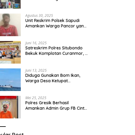
Umroh Bodong, Kerugian
Capai Miliaran Rupiah
Agustus 30, 2025
Unit Reskrim Polsek Sapudi
Amankan Warga Pancor yang
Diduga Miliki Sabu
Juni 16, 2025
Satreskrim Polres Situbondo
Bekuk Komplotan Curanmor, 9
Tersangka Berhasil Diringkus
Juni 13, 2025
Diduga Gunakan Bom Ikan,
Warga Desa Ketupat
Kecamatan Raas Terancam
Pidana
Mei 25, 2025
Polres Gresik Berhasil
Amankan Admin Grup FB Cinta
Sedarah di Denpasar Bali
ular Post