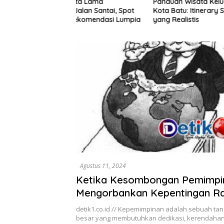
ota Lama
Panduan Wisata Keluarga ke
Rute Sar
alan Santai, Spot
Kota Batu: Itinerary Seharian
7 Menu L
ekomendasi Lumpia
yang Realistis
Mudah D
Agustus 11, 2024
Ketika Kesombongan Pemimpi
Mengorbankan Kepentingan R
detik1.co.id // Kepemimpinan adalah sebuah ta
besar yang membutuhkan dedikasi, kerendahan 