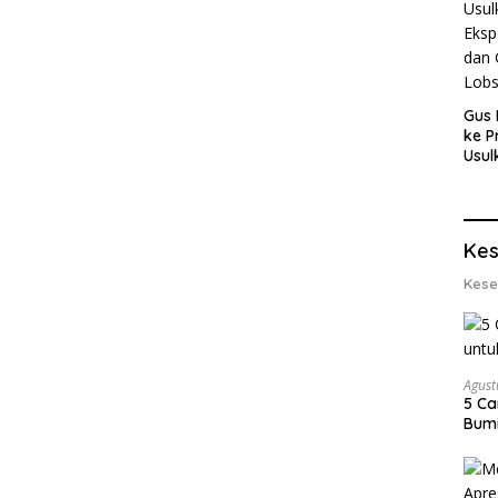
Gus 
ke P
Usul
Eksp
dan 
Lobs
Kes
Kese
Agust
5 Ca
Bumi