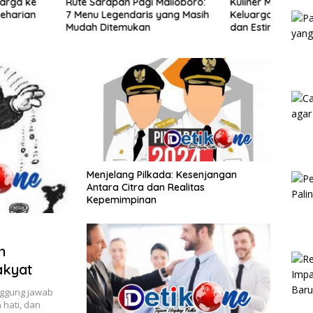
apan Pagi Malioboro:
Kuliner Malam Malioboro untuk
Jalan
Kam
egendaris yang Masih
Keluarga: Menu, Jam Ramai,
Sema
itemukan
dan Estimasi Budget
Aman
Menjelang Pilkada: Kesenjangan
Antara Citra dan Realitas
Kepemimpinan
n
akyat
nggung jawab
hati, dan