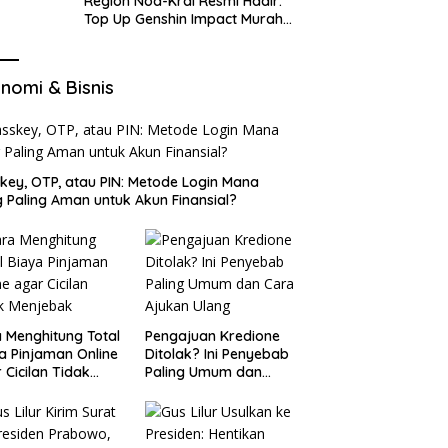
Region Nod-Krai Resmi Hadir:
Top Up Genshin Impact Murah
di VocaGame untuk Jelajah
Wilayah Baru
nomi & Bisnis
key, OTP, atau PIN: Metode Login Mana
 Paling Aman untuk Akun Finansial?
 Menghitung Total
Pengajuan Kredione
a Pinjaman Online
Ditolak? Ini Penyebab
 Cicilan Tidak
Paling Umum dan
jebak
Cara Ajukan Ulang