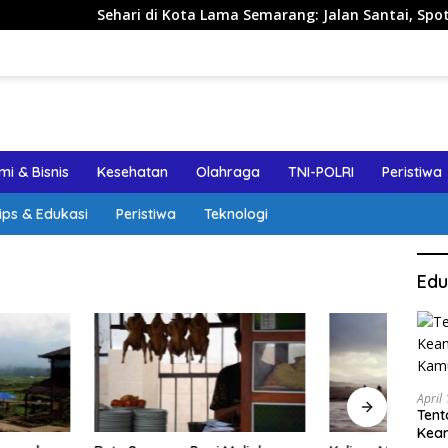
Sehari di Kota Lama Semarang: Jalan Santai, Spot Foto, dan
i & Bisnis
Kesehatan
Olahraga
TNI-POLRI
Peristiwa
ips & Edukasi
Peristiwa
Teknologi
Edu
April
Tent
Keam