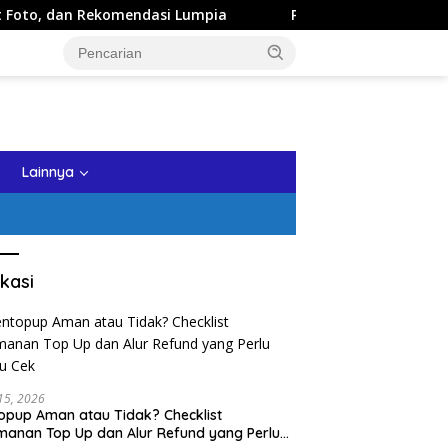
 Rekomendasi Lumpia
Panduan Wisata Keluarga ke Kota B
tutup
Lainnya
kasi
 15, 2026
opup Aman atau Tidak? Checklist
anan Top Up dan Alur Refund yang Perlu