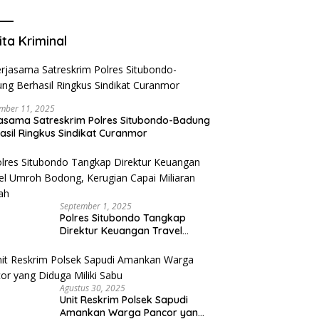
Mengurangi Risiko Merokok
ita Kriminal
mber 11, 2025
asama Satreskrim Polres Situbondo-Badung
asil Ringkus Sindikat Curanmor
September 1, 2025
Polres Situbondo Tangkap
Direktur Keuangan Travel
Umroh Bodong, Kerugian
Capai Miliaran Rupiah
Agustus 30, 2025
Unit Reskrim Polsek Sapudi
Amankan Warga Pancor yang