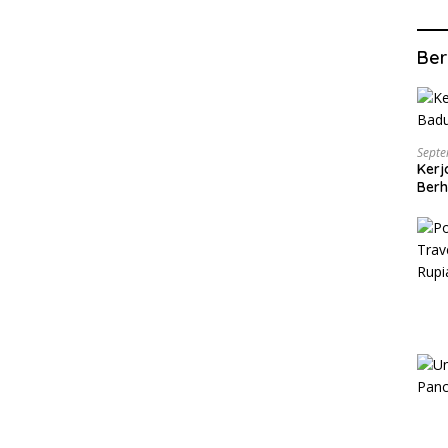
Ber
Septe
Kerj
Berh