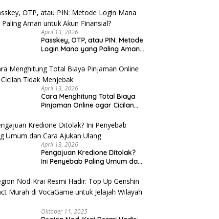
 Kaki Wisata Kota Lama
Sarapan Legendaris Solo: 7
Se
u Cek
rang Malam Hari: Rute
Tempat Dekat Stasiun Balapan
K
 untuk Keluarga
yang Ramah Kantong
K
April 13, 2026
Passkey, OTP, atau PIN: Metode
Login Mana yang Paling Aman
untuk Akun Finansial?
April 13, 2026
Cara Menghitung Total Biaya
Pinjaman Online agar Cicilan
Tidak Menjebak
April 13, 2026
Pengajuan Kredione Ditolak?
Ini Penyebab Paling Umum dan
Cara Ajukan Ulang
Oktober 11, 2025