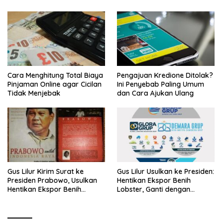
Cara Menghitung Total Biaya
Pengajuan Kredione Ditolak?
Pinjaman Online agar Cicilan
Ini Penyebab Paling Umum
Tidak Menjebak
dan Cara Ajukan Ulang
Gus Lilur Kirim Surat ke
Gus Lilur Usulkan ke Presiden:
Presiden Prabowo, Usulkan
Hentikan Ekspor Benih
Hentikan Ekspor Benih
Lobster, Ganti dengan
Lobster dan Ganti Ekspor
Ekspor Lobster 50 Gram
Lobster 50 Gram