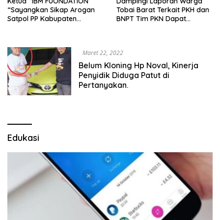
Ketua “IBM FUONDATION
Dampingi Laporan Warga
“Sayangkan Sikap Arogan
Tobai Barat Terkait PKH dan
Satpol PP Kabupaten
BNPT Tim PKN Dapat
Sampang
Tanggapan Serius Dari
Kejari Sampang
Maret 22, 2022
Belum Kloning Hp Noval, Kinerja
Penyidik Diduga Patut di
Pertanyakan.
Edukasi