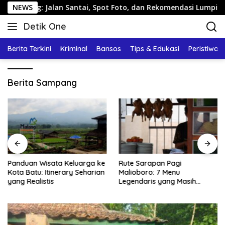
Langsung
ng: Jalan Santai, Spot Foto, dan Rekomendasi Lumpia
NEWS
ke
Detik One
konten
Tajam
Ungkap
Berita Terkini
Kriminal
Bansos
Tips & Edukasi
Peristiwa
Fakta
Berita Sampang
Panduan Wisata Keluarga ke
Rute Sarapan Pagi
Kota Batu: Itinerary Seharian
Malioboro: 7 Menu
yang Realistis
Legendaris yang Masih
Mudah Ditemukan