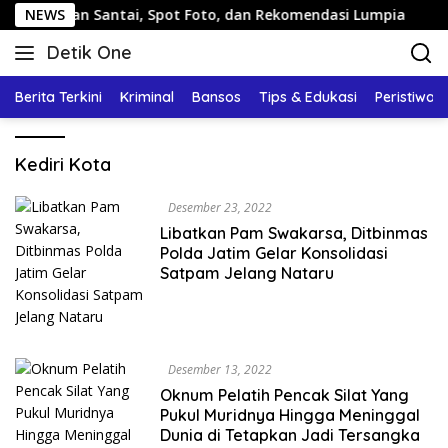
Langsung
ng: Jalan Santai, Spot Foto, dan Rekomendasi Lumpia
NEWS
ke
Detik One
konten
Tajam
Ungkap
Berita Terkini
Kriminal
Bansos
Tips & Edukasi
Peristiwa
Fakta
Kediri Kota
Desember 23, 2022
Libatkan Pam Swakarsa, Ditbinmas
Polda Jatim Gelar Konsolidasi
Satpam Jelang Nataru
Desember 13, 2022
Oknum Pelatih Pencak Silat Yang
Pukul Muridnya Hingga Meninggal
Dunia di Tetapkan Jadi Tersangka