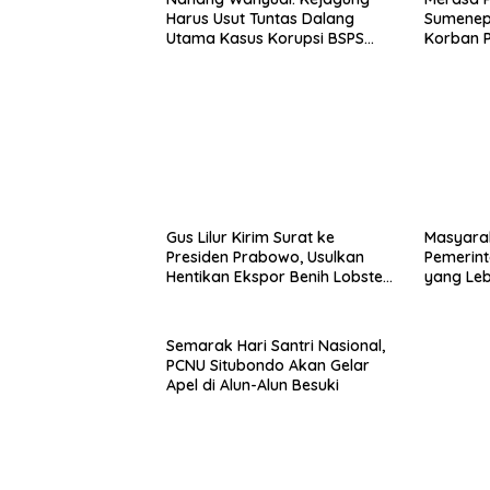
Harus Usut Tuntas Dalang
Sumenep
Utama Kasus Korupsi BSPS
Korban P
Sumenep
Mabes Po
Gus Lilur Kirim Surat ke
Masyara
Presiden Prabowo, Usulkan
Pemerint
Hentikan Ekspor Benih Lobster
yang Le
dan Ganti Ekspor Lobster 50
Gram
Semarak Hari Santri Nasional,
PCNU Situbondo Akan Gelar
Apel di Alun-Alun Besuki