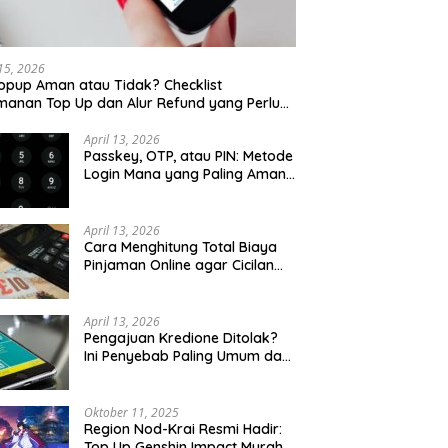
 15, 2026
opup Aman atau Tidak? Checklist
anan Top Up dan Alur Refund yang Perlu
u Cek
April 13, 2026
Passkey, OTP, atau PIN: Metode
Login Mana yang Paling Aman
untuk Akun Finansial?
April 13, 2026
Cara Menghitung Total Biaya
Pinjaman Online agar Cicilan
Tidak Menjebak
April 13, 2026
Pengajuan Kredione Ditolak?
Ini Penyebab Paling Umum dan
Cara Ajukan Ulang
Oktober 11, 2025
Region Nod-Krai Resmi Hadir:
Top Up Genshin Impact Murah