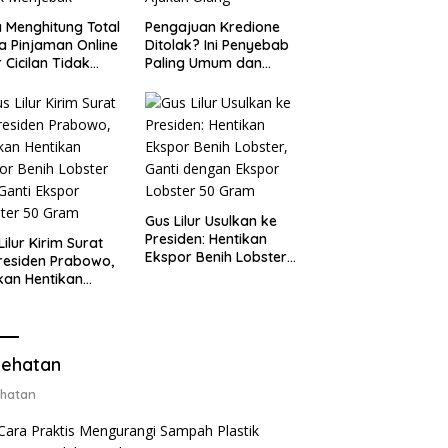
 Menghitung Total
Pengajuan Kredione
a Pinjaman Online
Ditolak? Ini Penyebab
 Cicilan Tidak
Paling Umum dan
jebak
Cara Ajukan Ulang
Gus Lilur Usulkan ke
Presiden: Hentikan
Lilur Kirim Surat
Ekspor Benih Lobster,
residen Prabowo,
Ganti dengan Ekspor
kan Hentikan
Lobster 50 Gram
or Benih Lobster
Ganti Ekspor
ter 50 Gram
ehatan
hatan