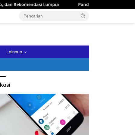
ndasi Lumpia
Panduan Wisata Keluarga ke Kota Batu: Iti
tutup
Lainnya
kasi