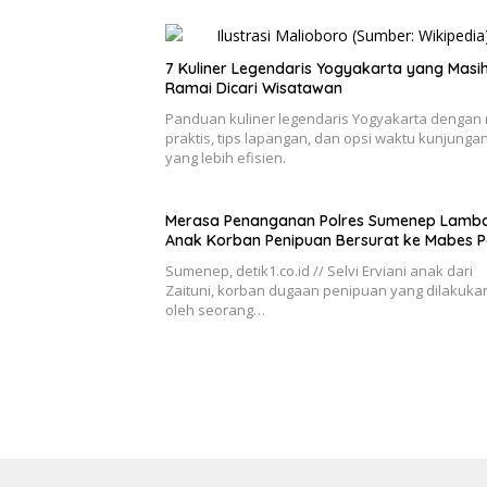
7 Kuliner Legendaris Yogyakarta yang Masi
Ramai Dicari Wisatawan
Panduan kuliner legendaris Yogyakarta dengan 
praktis, tips lapangan, dan opsi waktu kunjunga
yang lebih efisien.
Merasa Penanganan Polres Sumenep Lamba
Anak Korban Penipuan Bersurat ke Mabes Po
Sumenep, detik1.co.id // Selvi Erviani anak dari
Zaituni, korban dugaan penipuan yang dilakuka
oleh seorang…