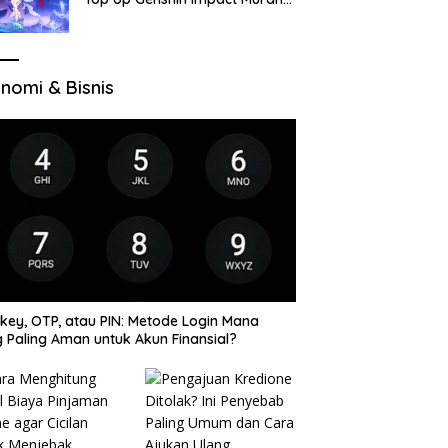
di VocaGame untuk Jelajah
Wilayah Baru
nomi & Bisnis
key, OTP, atau PIN: Metode Login Mana
 Paling Aman untuk Akun Finansial?