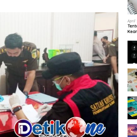
April
Tent
Keam
Kam