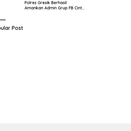
Polres Gresik Berhasil
Amankan Admin Grup FB Cinta
Sedarah di Denpasar Bali
ular Post