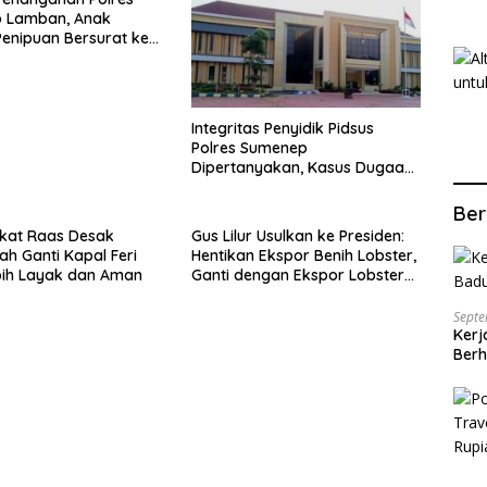
 Lamban, Anak
enipuan Bersurat ke
lri
Integritas Penyidik Pidsus
Polres Sumenep
Dipertanyakan, Kasus Dugaan
Penipuan Oknum LSM Tak
Kunjung Ada Kepastian
Ber
kat Raas Desak
Gus Lilur Usulkan ke Presiden:
ah Ganti Kapal Feri
Hentikan Ekspor Benih Lobster,
bih Layak dan Aman
Ganti dengan Ekspor Lobster
50 Gram
Septe
Kerj
Berh