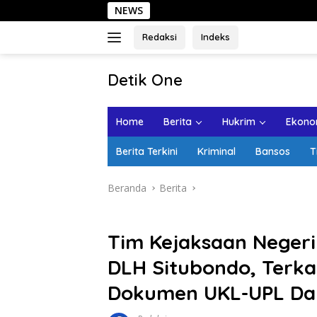
Langsung
NEWS
Sehar
ke
konten
Redaksi
Indeks
tutup
Detik One
Tajam
Ungkap
Home
Berita
Hukrim
Ekonom
Fakta
Berita Terkini
Kriminal
Bansos
T
Beranda
Berita
Tim Kejaksaan Negeri
DLH Situbondo, Terk
Dokumen UKL-UPL Da