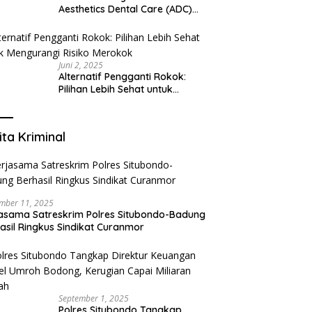
Aesthetics Dental Care (ADC)
Tangerang: Klinik Gigi Modern
yang Mengerti Kebutuhanmu
Juni 2, 2025
Alternatif Pengganti Rokok:
Pilihan Lebih Sehat untuk
Mengurangi Risiko Merokok
ita Kriminal
mber 11, 2025
asama Satreskrim Polres Situbondo-Badung
asil Ringkus Sindikat Curanmor
September 1, 2025
Polres Situbondo Tangkap