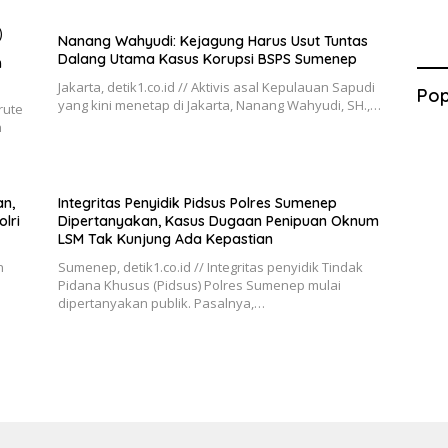
Nanang Wahyudi: Kejagung Harus Usut Tuntas
Dalang Utama Kasus Korupsi BSPS Sumenep
h
Jakarta, detik1.co.id // Aktivis asal Kepulauan Sapudi
Pop
yang kini menetap di Jakarta, Nanang Wahyudi, SH.,…
rute
n
n,
Integritas Penyidik Pidsus Polres Sumenep
lri
Dipertanyakan, Kasus Dugaan Penipuan Oknum
LSM Tak Kunjung Ada Kepastian
n
Sumenep, detik1.co.id // Integritas penyidik Tindak
Pidana Khusus (Pidsus) Polres Sumenep mulai
dipertanyakan publik. Pasalnya,…