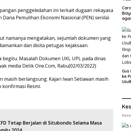
Cara
apangan penggeledahan ini terkait dugaan rekayasa
Biay
Dana Pemulihan Ekonomi Nasional (PEN) senilai
agar
Men
ebut namanya mengatakan, sejumlah dokumen yang
amankan dan disita petugas kejaksaan.
nya begitu. Masalah Dokumen UKL UPL pada dinas
awak media Detik One.Com, Rabu(02/03/2022)
Gus 
ke P
n masih berlangsung. Kajari Iwan Setiawan masih
Usul
 konfirmasi Resmi.
Eksp
dan 
Lobs
Kes
Kese
:
CFD Tetap Berjalan di Situbondo Selama Masa
milu 2024