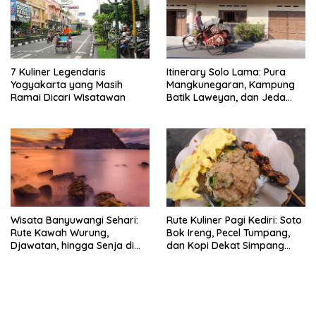
7 Kuliner Legendaris
Itinerary Solo Lama: Pura
Yogyakarta yang Masih
Mangkunegaran, Kampung
Ramai Dicari Wisatawan
Batik Laweyan, dan Jeda
Timlo-Selat Solo
Wisata Banyuwangi Sehari:
Rute Kuliner Pagi Kediri: Soto
Rute Kawah Wurung,
Bok Ireng, Pecel Tumpang,
Djawatan, hingga Senja di
dan Kopi Dekat Simpang
Pulau Merah
Lima Gumul