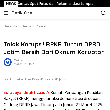
Langsung
 Santai, Spot Foto, dan Rekomendasi Lumpia
NEWS
Panduan Wi
ke
Detik One
konten
Tajam
Ungkap
Fakta
Beranda
Berita
Daerah
Tolak Korupsi! RPKR Tuntut DPRD
Jatim Bersih Dari Oknum Koruptor
Redaksi
Maret 21, 2025
Doc.Foto Aksi Unjuk Rasa RPKR di DPRD Jatim
Surabaya, detik1.co.id //
Rumah Perjuangan Keadilan
Rakyat (RPKR) menggelar aksi demonstrasi di depan
Gedung DPRD Jawa Timur pada Jumat, 21 Maret 2025.